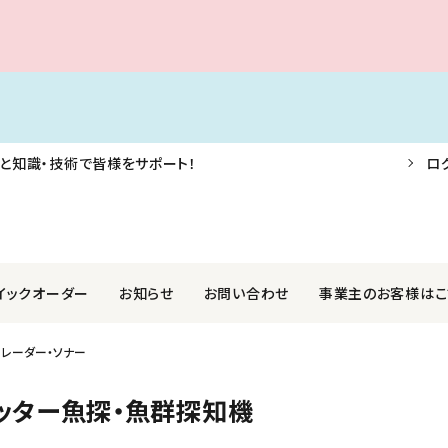
と知識・技術で皆様をサポート！
ロ
イックオーダー
お知らせ
お問い合わせ
事業主のお客様はこ
・レーダー・ソナー
F・AIS・信号器
業株式会社
航海用具・用品
関西ペイントマリン株式会社
ロッター魚探・魚群探知機
外装品
社光電製作所
ロープ・アンカー・係船用品
国際化工株式会社