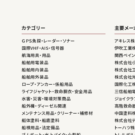
カテゴリー
主要メー
ＧＰＳ魚探・レーダー・ソナー
アキレス
国際VHF・AIS・信号器
伊吹工業
航海用具・用品
関西ペイ
船舶用電装品
株式会社
船舶用内装品
株式会社
船舶用外装品
株式会社
ロープ・アンカー・係船用品
国際化工
ライフジャケット・救命胴衣・安全用品
三信船舶
水害・災害・環境対策商品
ジョイクラ
船外機・ディーゼル関連
高階救命
メンテナンス用品・クリーナー・補修材
中国塗料
艇体塗料・船底塗料
株式会社
船検用品・法定備品
トーハツ
ゴムボート・水上バイク・小型船
トレルボル