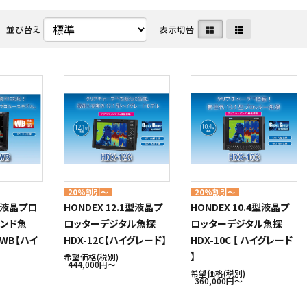
並び替え
表示切替
・ディーゼル関連
命器具株式会社
メンテナンス用品・クリーナー
中国塗料株式会社
ート・水上バイク・小型船
ボルグ
マリンインテリア・アクセサリ
日本救命器具株式会社
カタログ
クノ株式会社
アウトレット
ヤマハ発動機 マリン
20%割引～
20%割引～
5型液晶プロ
HONDEX 12.1型液晶プ
HONDEX 10.4型液晶プ
ンド魚
ロッターデジタル魚探
ロッターデジタル魚探
-WB【ハイ
HDX-12C【ハイグレード】
HDX-10C 【 ハイグレード
】
希望価格(税別)
444,000円〜
希望価格(税別)
360,000円〜