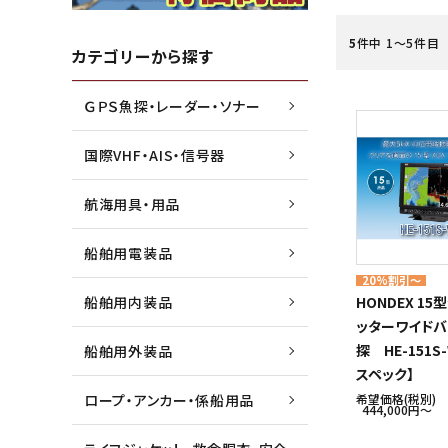
5
件中 1〜5件目
水害・災害・環境対策商品
ジョイクラフト株式会社
船外機
高階救
カテゴリーから探す
ＧＰＳ魚探・レーダー・ソナー
船検用品・法定備品
トーハツ株式会社
ゴムボ
トレル
国際VHF・AIS・信号器
漁業用資材
本多電子株式会社
マリン
未来テ
航海用具・用品
船舶用電装品
20%割引～
船舶用内装品
HONDEX 1
ッターワイドバ
探 HE-151S
船舶用外装品
スペック】
ロープ・アンカー・係船用品
希望価格(税別)
444,000円〜