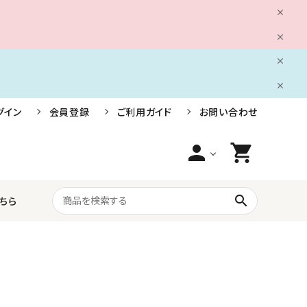
グイン
会員登録
ご利用ガイド
お問い合わせ
person
shopping_cart
search
ちら
船舶用電装品
株式会社小糸製作所
ライフジャケット・救命胴衣・安全用品
三信船舶電具株式会社