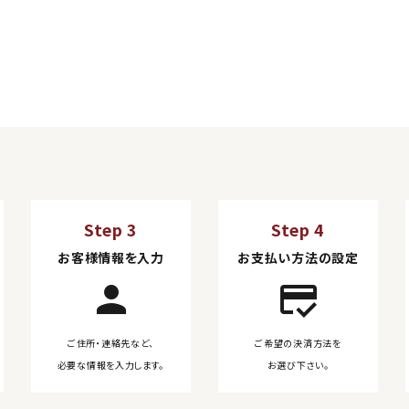
Step 3
Step 4
お客様情報を入力
お支払い方法の設定
person
credit_score
ご住所・連絡先など、
ご希望の決済方法を
必要な情報を入力します。
お選び下さい。