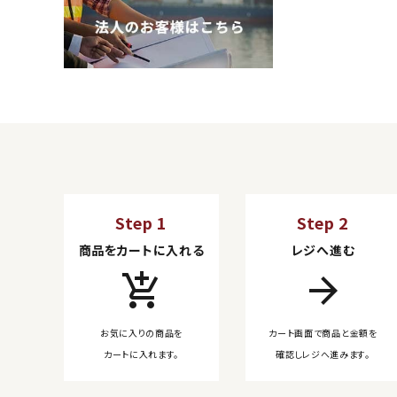
Step 1
Step 2
商品をカートに入れる
レジへ進む
add_shopping_cart
arrow_forward
お気に入りの商品を
カート画面で商品と金額を
カートに入れます。
確認しレジへ進みます。