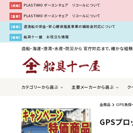
PLASTIMO ボースンチェア リコールについて
【続報】
PLASTIMO ボースンチェア リコールについて
【重要】
遊漁船の安全・安心確保推進事業の補助金対応について
【情報】
船具十一屋 お役立ち情報
【情報】
造船・海運・港湾・水産・防災から
官庁対応まで、確かな経験
カテゴリーから選ぶ
主要メーカーから選ぶ
ク
全商品
ＧＰＳ魚探
ＧＰＳ魚探・レーダー・ソナー
アキレス株式会社
国際VH
伊吹工
GPSプ
船舶用内装品
株式会社工進
船舶用
株式会