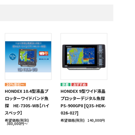
・補修材
艇体塗料・船底塗料
株式会社テザック
マリンスポーツ・マリンギア
株式会社ノボル電機製作所
船具十一屋
メーカー一覧
20%割引～
HONDEX 10.4型液晶プ
HONDEX 9型ワイド液晶
ロッターワイドバンド魚
プロッターデジタル魚探
探 HE-730S-WB【ハイ
PS-900GPII [Q3S-HDK-
スペック】
026-027]
希望価格(税別)
希望価格(税別)
140,000円
380,000円〜