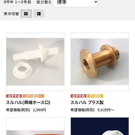
5
件中 1〜5件目
並び替え
表示切替
20%割引～
5%割引
スルハル(両端ホース口)
スルハル ブラス製
希望価格(税別)
2,960円
希望価格(税別)
9,025円〜