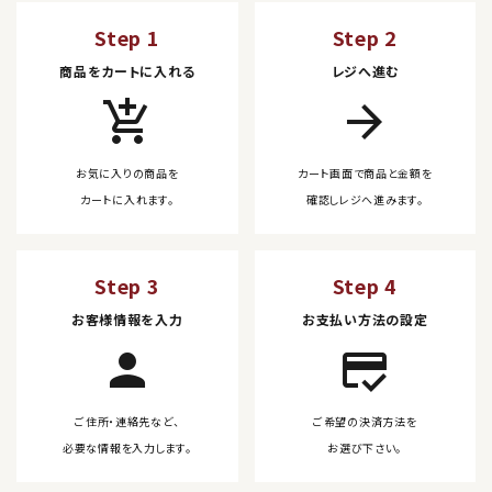
Step 1
Step 2
商品をカートに入れる
レジへ進む
add_shopping_cart
arrow_forward
お気に入りの商品を
カート画面で商品と金額を
カートに入れます。
確認しレジへ進みます。
Step 3
Step 4
お客様情報を入力
お支払い方法の設定
person
credit_score
ご住所・連絡先など、
ご希望の決済方法を
必要な情報を入力します。
お選び下さい。