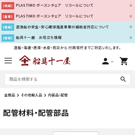
PLASTIMO ボースンチェア リコールについて
【続報】
PLASTIMO ボースンチェア リコールについて
【重要】
遊漁船の安全・安心確保推進事業の補助金対応について
【情報】
船具十一屋 お役立ち情報
【情報】
造船・海運・港湾・水産・防災から
行政官庁までご対応いたします。
person
shopping_cart
search
全商品
その他輸入品
内装品・配管
配管材料・配管部品