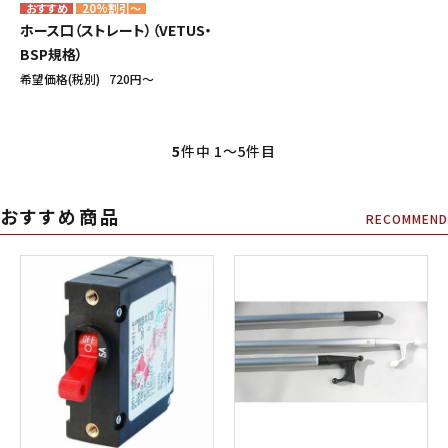
20%割引～
ホース口（ストレート）（VETUS・
BSP規格）
希望価格(税別)
720円〜
5
件中 1〜5件目
おすすめ商品
RECOMMEND