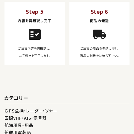
Step 5
Step 6
内容を再確認し完了
商品の発送
fact_check
local_shipping
ご注文内容を再確認し、
ご注文の商品を発送します。
お手続きを完了します。
商品の到着をお待ち下さい。
カテゴリー
ＧＰＳ魚探・レーダー・ソナー
国際VHF・AIS・信号器
航海用具・用品
船舶用電装品