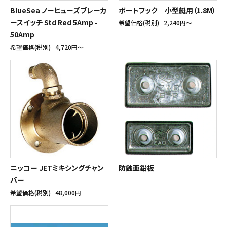
BlueSea ノーヒューズブレーカ
ボートフック 小型艇用（1.8M）
ースイッチ Std Red 5Amp -
希望価格(税別)
2,240円〜
50Amp
希望価格(税別)
4,720円〜
ニッコー JETミキシングチャン
防蝕亜鉛板
バー
希望価格(税別)
48,000円