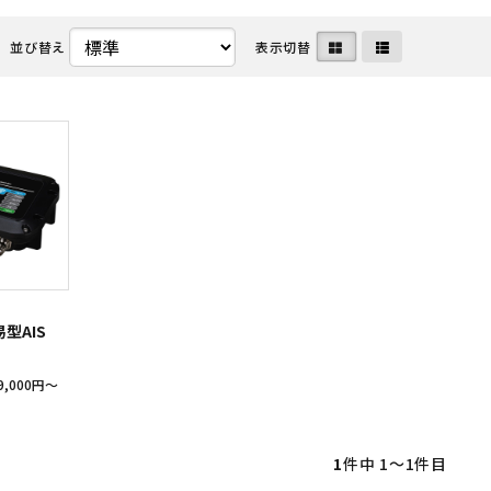
並び替え
表示切替
・ディーゼル関連
命器具株式会社
メンテナンス用品・クリーナー
中国塗料株式会社
ート・水上バイク・小型船
ボルグ
マリンインテリア・アクセサリ
日本救命器具株式会社
カタログ
クノ株式会社
アウトレット
ヤマハ発動機 マリン
型AIS
9,000円〜
1
件中 1〜1件目