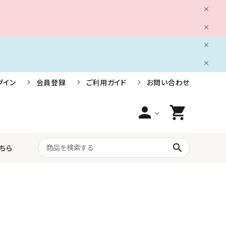
グイン
会員登録
ご利用ガイド
お問い合わせ
person
shopping_cart
search
ちら
船舶用電装品
株式会社小糸製作所
ライフジャケット・救命胴衣・安全用品
三信船舶電具株式会社