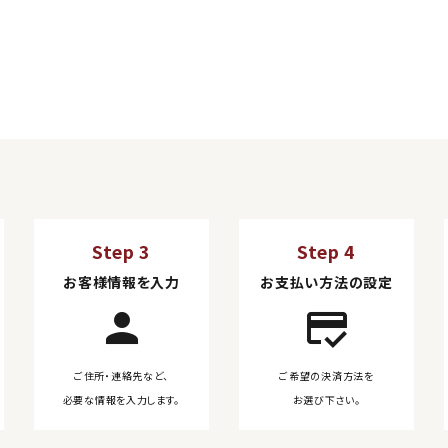
Step 3
Step 4
お客様情報を入力
お支払い方法の設定
person
credit_score
ご住所・連絡先など、
ご希望の決済方法を
必要な情報を入力します。
お選び下さい。