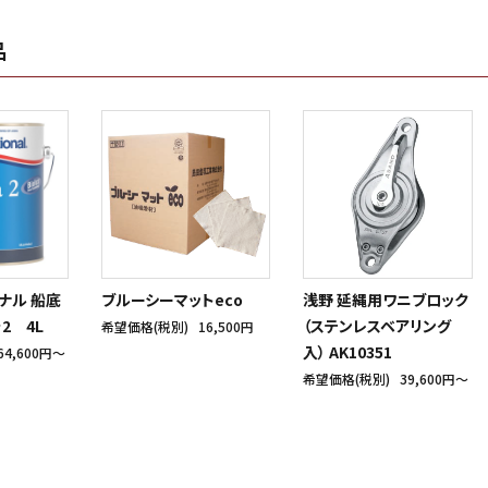
品
ナル 船底
ブルーシーマットeco
浅野 延縄用ワニブロック
2 4L
（ステンレスベアリング
希望価格(税別)
16,500円
入） AK10351
64,600円〜
希望価格(税別)
39,600円〜