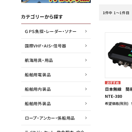
1
件中 1〜1件目
水害・災害・環境対策商品
ジョイクラフト株式会社
船外機
高階救
カテゴリーから探す
ＧＰＳ魚探・レーダー・ソナー
船検用品・法定備品
トーハツ株式会社
ゴムボ
トレル
国際VHF・AIS・信号器
漁業用資材
本多電子株式会社
マリン
未来テ
航海用具・用品
船舶用電装品
船舶用内装品
日本無線 簡易
NTE-380
船舶用外装品
希望価格(税別)
ロープ・アンカー・係船用品