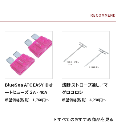
RECOMMEND
BlueSea ATC EASY IDオ
浅野 ストロープ通し／マ
ートヒューズ ３A - 40A
グロコロシ
希望価格(税別)
1,760円〜
希望価格(税別)
4,230円〜
すべてのおすすめ商品を見る