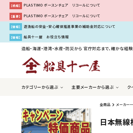
PLASTIMO ボースンチェア リコールについて
【続報】
PLASTIMO ボースンチェア リコールについて
【重要】
遊漁船の安全・安心確保推進事業の補助金対応について
【情報】
船具十一屋 お役立ち情報
【情報】
造船・海運・港湾・水産・防災から
官庁対応まで、確かな経験
カテゴリーから選ぶ
主要メーカーから選ぶ
ク
全商品
メーカー
ＧＰＳ魚探・レーダー・ソナー
アキレス株式会社
国際VH
伊吹工
日本無線
船舶用内装品
株式会社工進
船舶用
株式会