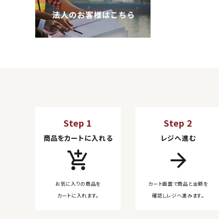
Step 1
Step 2
商品をカートに入れる
レジへ進む
add_shopping_cart
arrow_forward
お気に入りの商品を
カート画面で商品と金額を
カートに入れます。
確認しレジへ進みます。