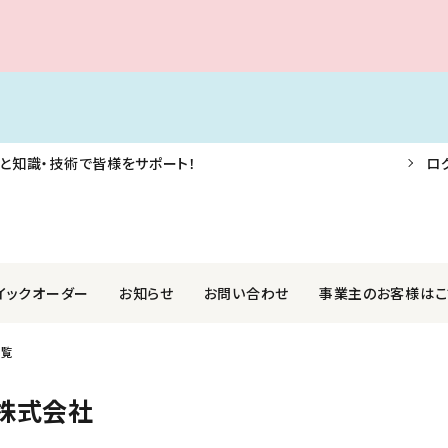
と知識・技術で皆様をサポート！
ロ
イックオーダー
お知らせ
お問い合わせ
事業主のお客様はこ
一覧
F・AIS・信号器
業株式会社
航海用具・用品
関西ペイントマリン株式会社
株式会社
外装品
社光電製作所
ロープ・アンカー・係船用品
国際化工株式会社