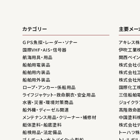
カテゴリー
主要メー
ＧＰＳ魚探・レーダー・ソナー
アキレス
国際VHF・AIS・信号器
伊吹工業
航海用具・用品
関西ペイ
船舶用電装品
株式会社
船舶用内装品
株式会社
船舶用外装品
株式会社
ロープ・アンカー・係船用品
国際化工
ライフジャケット・救命胴衣・安全用品
三信船舶
水害・災害・環境対策商品
ジョイクラ
船外機・ディーゼル関連
高階救命
メンテナンス用品・クリーナー・補修材
中国塗料
艇体塗料・船底塗料
株式会社
船検用品・法定備品
トーハツ
ゴムボート・水上バイク・小型船
トレルボル