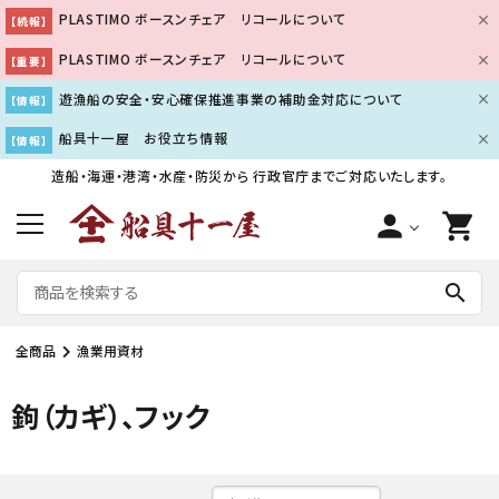
PLASTIMO ボースンチェア リコールについて
【続報】
PLASTIMO ボースンチェア リコールについて
【重要】
遊漁船の安全・安心確保推進事業の補助金対応について
【情報】
船具十一屋 お役立ち情報
【情報】
造船・海運・港湾・水産・防災から
行政官庁までご対応いたします。
person
shopping_cart
search
全商品
漁業用資材
鉤（カギ）、フック