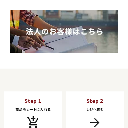
Step 1
Step 2
商品をカートに入れる
レジへ進む
add_shopping_cart
arrow_forward