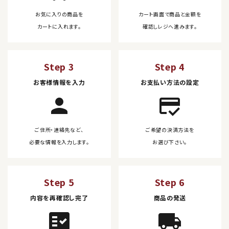
お気に入りの商品を
カート画面で商品と金額を
カートに入れます。
確認しレジへ進みます。
Step 3
Step 4
お客様情報を入力
お支払い方法の設定
person
credit_score
ご住所・連絡先など、
ご希望の決済方法を
必要な情報を入力します。
お選び下さい。
Step 5
Step 6
内容を再確認し完了
商品の発送
fact_check
local_shipping