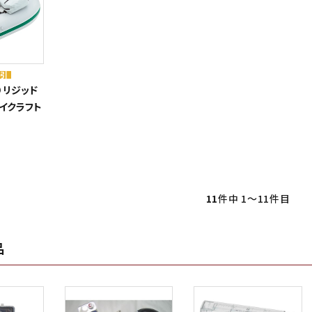
割引
り リジッド
ョイクラフト
11
件中 1〜11件目
品