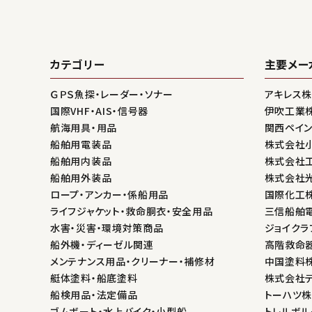
カテゴリー
主要メー
ＧＰＳ魚探・レーダー・ソナー
アキレス
国際VHF・AIS・信号器
伊吹工業
航海用具・用品
関西ペイ
船舶用電装品
株式会社
船舶用内装品
株式会社
船舶用外装品
株式会社
ロープ・アンカー・係船用品
国際化工
ライフジャケット・救命胴衣・安全用品
三信船舶
水害・災害・環境対策商品
ジョイクラ
船外機・ディーゼル関連
高階救命
メンテナンス用品・クリーナー・補修材
中国塗料
艇体塗料・船底塗料
株式会社
船検用品・法定備品
トーハツ
ゴムボート・水上バイク・小型船
トレルボル