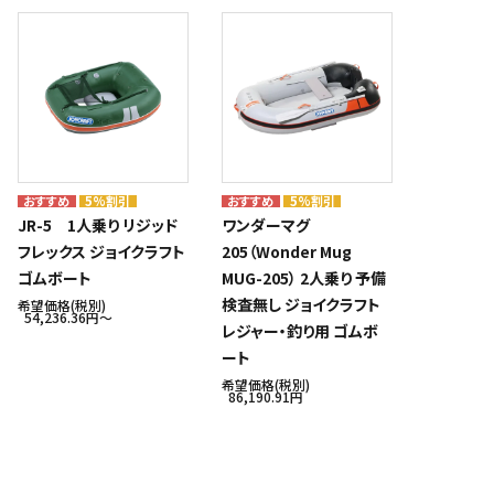
5%割引
5%割引
JR-5 1人乗り リジッド
ワンダーマグ
フレックス ジョイクラフト
205（Wonder Mug
ゴムボート
MUG-205） 2人乗り 予備
検査無し ジョイクラフト
希望価格(税別)
54,236.36円〜
レジャー・釣り用 ゴムボ
ート
希望価格(税別)
86,190.91円