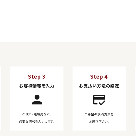
Step 3
Step 4
お客様情報を入力
お支払い方法の設定
person
credit_score
ご住所・連絡先など、
ご希望の決済方法を
必要な情報を入力します。
お選び下さい。