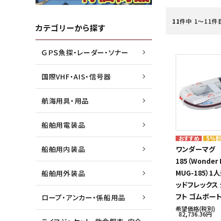
11
件中 1〜11件
水害・災害・環境対策商品
ジョイクラフト株式会社
船外機
高階救
カテゴリーから探す
ＧＰＳ魚探・レーダー・ソナー
船検用品・法定備品
トーハツ株式会社
ゴムボ
トレル
国際VHF・AIS・信号器
漁業用資材
本多電子株式会社
マリン
未来テ
航海用具・用品
船舶用電装品
5%
船舶用内装品
ワンダーマグ
185（Wonder
MUG-185）1
船舶用外装品
ッドフレックス
フト ゴムボー
ロープ・アンカー・係船用品
希望価格(税別)
82,736.36円