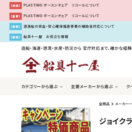
PLASTIMO ボースンチェア リコールについて
【続報】
PLASTIMO ボースンチェア リコールについて
【重要】
遊漁船の安全・安心確保推進事業の補助金対応について
【情報】
船具十一屋 お役立ち情報
【情報】
造船・海運・港湾・水産・防災から
官庁対応まで、確かな経験
カテゴリーから選ぶ
主要メーカーから選ぶ
ク
全商品
メーカー
ＧＰＳ魚探・レーダー・ソナー
アキレス株式会社
国際VH
伊吹工
ジョイク
船舶用内装品
株式会社工進
船舶用
株式会