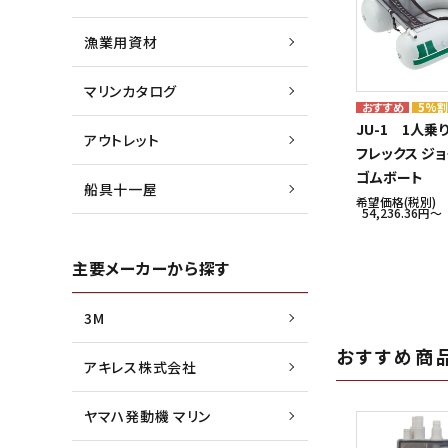
漁業用資材
マリンカタログ
5%
JU-1 1人乗
アウトレット
フレックス ジ
ゴムボート
船具十一屋
希望価格(税別)
54,236.36円〜
主要メーカーから探す
3M
おすすめ商
アキレス株式会社
ヤマハ発動機 マリン