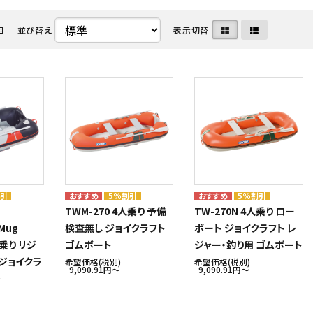
目
並び替え
表示切替
・ディーゼル関連
命器具株式会社
メンテナンス用品・クリーナー
中国塗料株式会社
ート・水上バイク・小型船
ボルグ
マリンインテリア・アクセサリ
日本救命器具株式会社
カタログ
クノ株式会社
アウトレット
ヤマハ発動機 マリン
割引
5%割引
5%割引
TWM-270 4人乗り 予備
TW-270N 4人乗り ロー
 Mug
検査無し ジョイクラフト
ボート ジョイクラフト レ
人乗り リジ
ゴムボート
ジャー・釣り用 ゴムボート
 ジョイクラ
希望価格(税別)
希望価格(税別)
9,090.91円〜
9,090.91円〜
ト