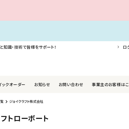
と知識・技術で皆様をサポート！
ロ
イックオーダー
お知らせ
お問い合わせ
事業主のお客様はこ
一覧
ジョイクラフト株式会社
F・AIS・信号器
業株式会社
航海用具・用品
関西ペイントマリン株式会社
ラフトローボート
外装品
社光電製作所
ロープ・アンカー・係船用品
国際化工株式会社