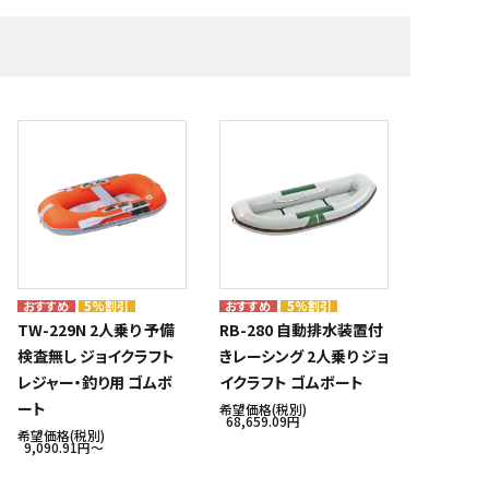
・補修材
艇体塗料・船底塗料
株式会社テザック
マリンスポーツ・マリンギア
株式会社ノボル電機製作所
船具十一屋
メーカー一覧
5%割引
5%割引
TW-229N 2人乗り 予備
RB-280 自動排水装置付
検査無し ジョイクラフト
きレーシング 2人乗り ジョ
レジャー・釣り用 ゴムボ
イクラフト ゴムボート
ート
希望価格(税別)
68,659.09円
希望価格(税別)
9,090.91円〜