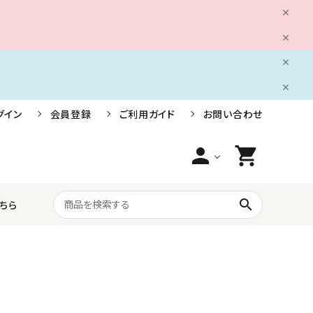
グイン
会員登録
ご利用ガイド
お問い合わせ
person
shopping_cart
search
ちら
船舶用電装品
株式会社小糸製作所
ライフジャケット・救命胴衣・安全用品
三信船舶電具株式会社