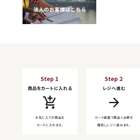
Step 1
Step 2
商品をカートに入れる
レジへ進む
add_shopping_cart
arrow_forward
お気に入りの商品を
カート画面で商品と金額を
カートに入れます。
確認しレジへ進みます。