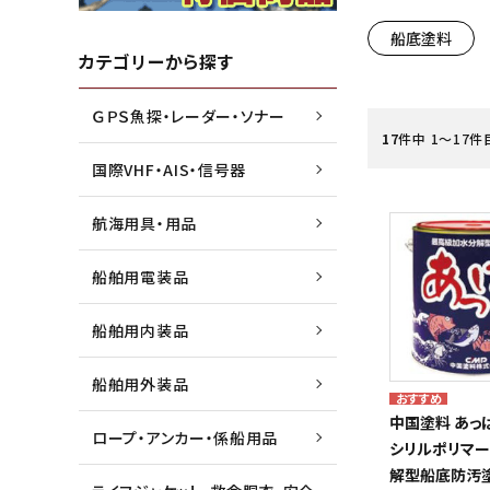
船底塗料
水害・災害・環境対策商品
ジョイクラフト株式会社
船外機
高階救
カテゴリーから探す
ＧＰＳ魚探・レーダー・ソナー
船検用品・法定備品
トーハツ株式会社
ゴムボ
トレル
17
件中 1〜17件
国際VHF・AIS・信号器
漁業用資材
本多電子株式会社
マリン
未来テ
航海用具・用品
船舶用電装品
船舶用内装品
船舶用外装品
中国塗料 あっ
ロープ・アンカー・係船用品
シリルポリマ
解型船底防汚