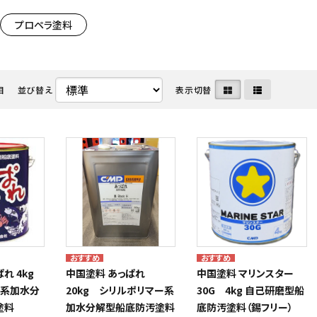
プロペラ塗料
・ディーゼル関連
命器具株式会社
メンテナンス用品・クリーナー
中国塗料株式会社
ート・水上バイク・小型船
ボルグ
マリンインテリア・アクセサリ
日本救命器具株式会社
目
並び替え
表示切替
カタログ
クノ株式会社
アウトレット
ヤマハ発動機 マリン
ぱれ 4kg
中国塗料 あっぱれ
中国塗料 マリンスター
ー系加水分
20kg シリルポリマー系
30G 4kg 自己研磨型船
塗料
加水分解型船底防汚塗料
底防汚塗料（錫フリー）