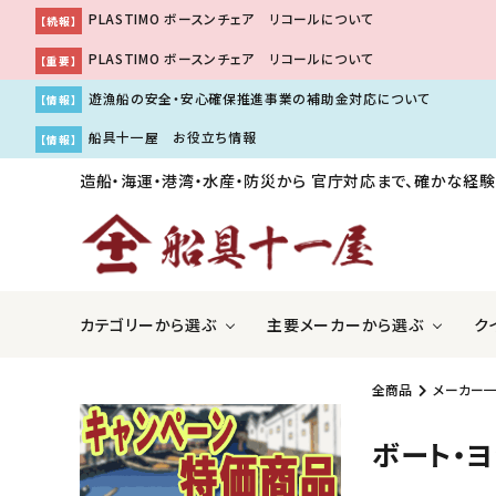
PLASTIMO ボースンチェア リコールについて
【続報】
PLASTIMO ボースンチェア リコールについて
【重要】
遊漁船の安全・安心確保推進事業の補助金対応について
【情報】
船具十一屋 お役立ち情報
【情報】
造船・海運・港湾・水産・防災から
官庁対応まで、確かな経験
カテゴリーから選ぶ
主要メーカーから選ぶ
ク
全商品
メーカー
ＧＰＳ魚探・レーダー・ソナー
アキレス株式会社
国際VH
伊吹工
ボート・ヨ
船舶用内装品
株式会社工進
船舶用
株式会