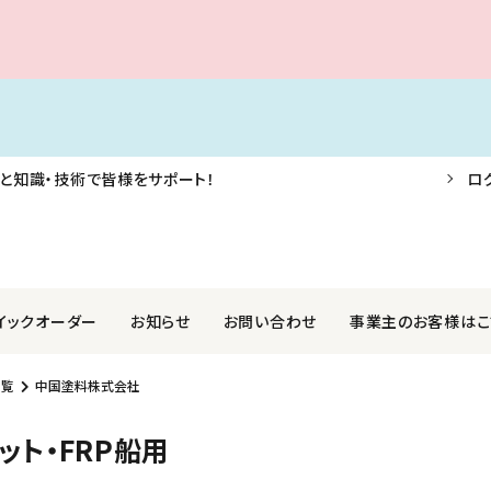
と知識・技術で皆様をサポート！
ロ
イックオーダー
お知らせ
お問い合わせ
事業主のお客様はこ
一覧
中国塗料株式会社
F・AIS・信号器
業株式会社
航海用具・用品
関西ペイントマリン株式会社
ット・FRP船用
外装品
社光電製作所
ロープ・アンカー・係船用品
国際化工株式会社