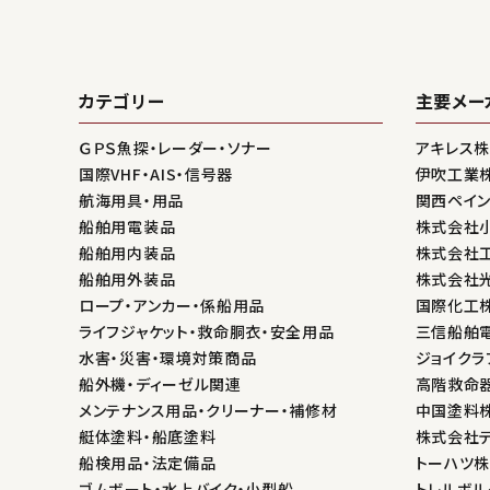
カテゴリー
主要メー
ＧＰＳ魚探・レーダー・ソナー
アキレス
国際VHF・AIS・信号器
伊吹工業
航海用具・用品
関西ペイ
船舶用電装品
株式会社
船舶用内装品
株式会社
船舶用外装品
株式会社
ロープ・アンカー・係船用品
国際化工
ライフジャケット・救命胴衣・安全用品
三信船舶
水害・災害・環境対策商品
ジョイクラ
船外機・ディーゼル関連
高階救命
メンテナンス用品・クリーナー・補修材
中国塗料
艇体塗料・船底塗料
株式会社
船検用品・法定備品
トーハツ
ゴムボート・水上バイク・小型船
トレルボル