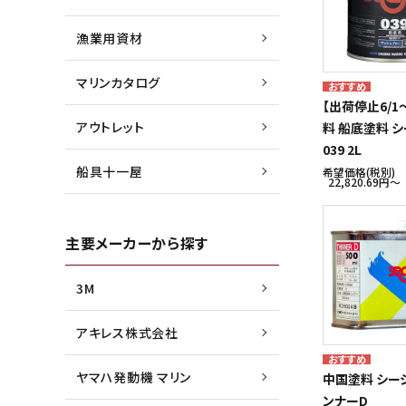
漁業用資材
マリンカタログ
【出荷停止6/1
アウトレット
料 船底塗料 
039 2L
船具十一屋
希望価格(税別)
22,820.69円〜
主要メーカーから探す
3M
アキレス株式会社
ヤマハ発動機 マリン
中国塗料 シー
ンナーD