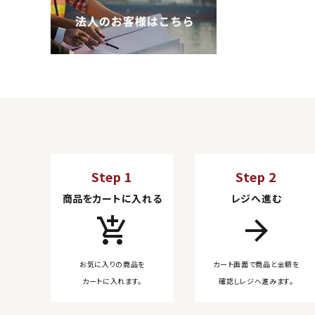
Step 1
Step 2
商品をカートに入れる
レジへ進む
add_shopping_cart
arrow_forward
お気に入りの商品を
カート画面で商品と金額を
カートに入れます。
確認しレジへ進みます。