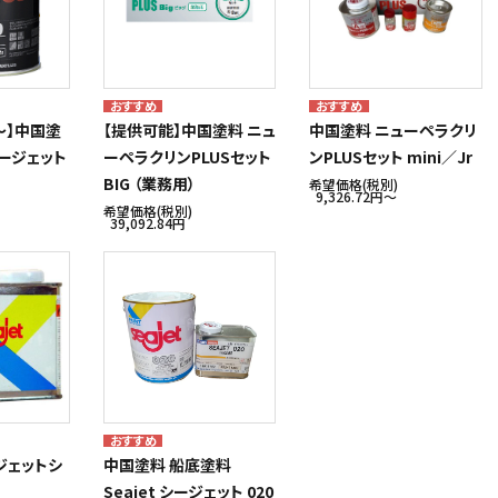
～】中国塗
【提供可能】中国塗料 ニュ
中国塗料 ニューペラクリ
シージェット
ーペラクリンPLUSセット
ンPLUSセット mini／Jr
BIG （業務用）
希望価格(税別)
9,326.72円〜
希望価格(税別)
39,092.84円
ジェットシ
中国塗料 船底塗料
Seajet シージェット 020