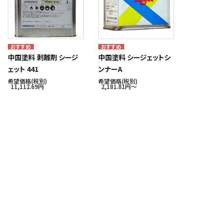
中国塗料 剥離剤 シージ
中国塗料 シージェットシ
ェット 441
ンナーA
希望価格(税別)
希望価格(税別)
11,112.69円
2,181.81円〜