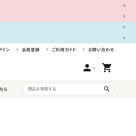
グイン
会員登録
ご利用ガイド
お問い合わせ
person
shopping_cart
search
ちら
船舶用電装品
株式会社小糸製作所
ライフジャケット・救命胴衣・安全用品
三信船舶電具株式会社