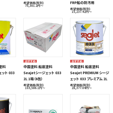
FRP船の防汚用
希望価格(税別)
75,301.2円〜
希望価格(税別)
15,237.42円〜
塗料
中国塗料 船底塗料
中国塗料 船底塗料
ェット 033
Seajetシージェット 033
Seajet PREMIUM シージ
2L 1箱（6缶）
ェット 033 プレミアム 2L
希望価格(税別)
希望価格(税別)
103,586.1円〜
28,377.04円〜