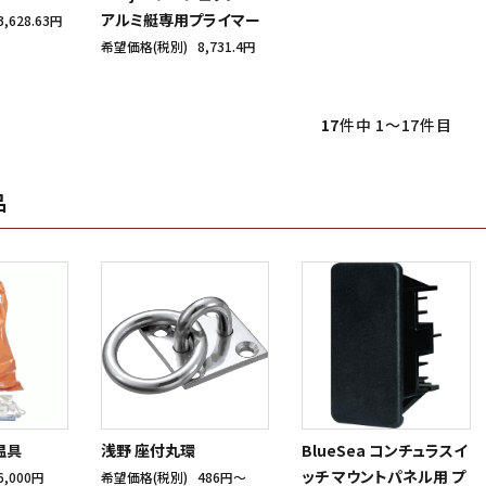
アルミ艇専用プライマー
3,628.63円
希望価格(税別)
8,731.4円
17
件中 1〜17件目
品
温具
浅野 座付丸環
BlueSea コンチュラスイ
ッチ マウントパネル用 プ
6,000円
希望価格(税別)
486円〜