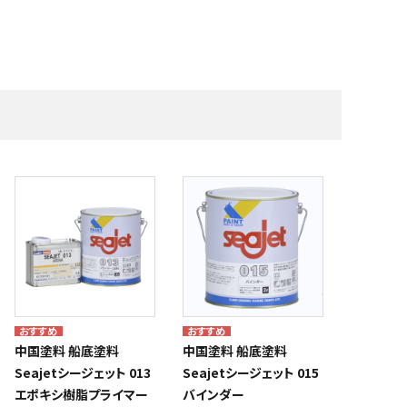
・補修材
艇体塗料・船底塗料
株式会社テザック
マリンスポーツ・マリンギア
株式会社ノボル電機製作所
船具十一屋
メーカー一覧
中国塗料 船底塗料
中国塗料 船底塗料
Seajetシージェット 013
Seajetシージェット 015
エポキシ樹脂プライマー
バインダー