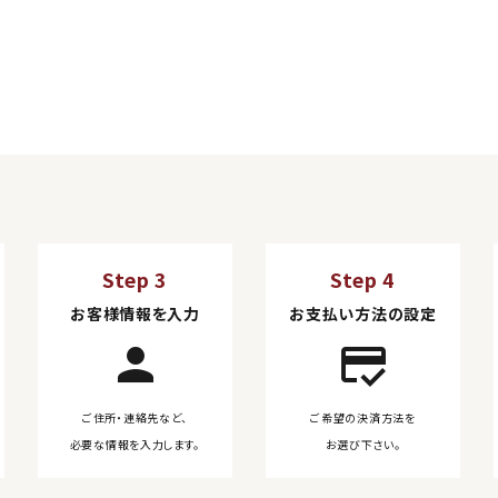
Step 3
Step 4
お客様情報を入力
お支払い方法の設定
person
credit_score
ご住所・連絡先など、
ご希望の決済方法を
必要な情報を入力します。
お選び下さい。