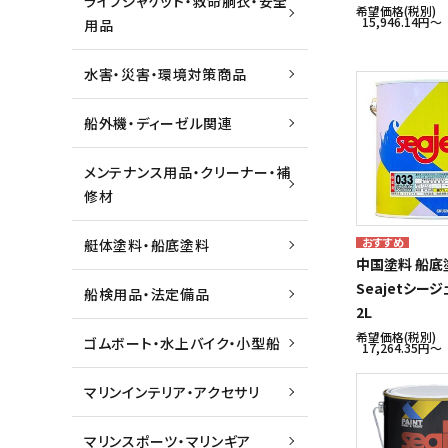
ライフジャケット・救命胴衣・安全
希望価格(税別)
15,946.14円〜
用品
水害・災害・環境対策商品
船外機・ディーゼル関連
メンテナンス用品・クリーナー・補
修材
艇体塗料・船底塗料
中国塗料 船底
Seajetシージ
船検用品・法定備品
2L
希望価格(税別)
ゴムボート・水上バイク・小型船
17,264.35円〜
マリンインテリア・アクセサリ
マリンスポーツ・マリンギア