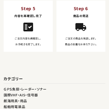
Step 5
Step 6
内容を再確認し完了
商品の発送
fact_check
local_shipping
ご注文内容を再確認し、
ご注文の商品を発送します。
お手続きを完了します。
商品の到着をお待ち下さい。
カテゴリー
ＧＰＳ魚探・レーダー・ソナー
国際VHF・AIS・信号器
航海用具・用品
船舶用電装品