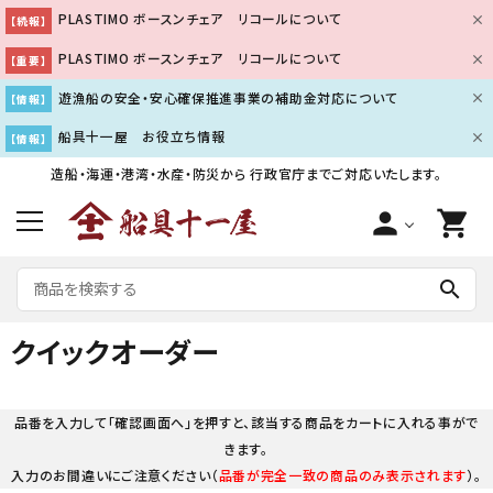
PLASTIMO ボースンチェア リコールについて
【続報】
PLASTIMO ボースンチェア リコールについて
【重要】
遊漁船の安全・安心確保推進事業の補助金対応について
【情報】
船具十一屋 お役立ち情報
【情報】
造船・海運・港湾・水産・防災から
行政官庁までご対応いたします。
person
shopping_cart
search
クイックオーダー
品番を入力して「確認画面へ」を押すと、該当する商品をカートに入れる事がで
きます。
入力のお間違いにご注意ください（
品番が完全一致の商品のみ表示されます
）。