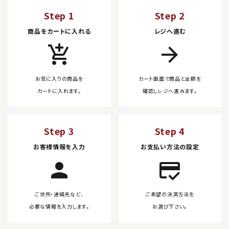
Step 1
Step 2
商品をカートに入れる
レジへ進む
add_shopping_cart
arrow_forward
お気に入りの商品を
カート画面で商品と金額を
カートに入れます。
確認しレジへ進みます。
Step 3
Step 4
お客様情報を入力
お支払い方法の設定
person
credit_score
ご住所・連絡先など、
ご希望の決済方法を
必要な情報を入力します。
お選び下さい。