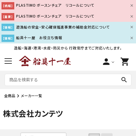
PLASTIMO ボースンチェア リコールについて
【続報】
PLASTIMO ボースンチェア リコールについて
【重要】
遊漁船の安全・安心確保推進事業の補助金対応について
【情報】
船具十一屋 お役立ち情報
【情報】
造船・海運・港湾・水産・防災から
行政官庁までご対応いたします。
person
shopping_cart
search
全商品
メーカー一覧
株式会社カンテツ