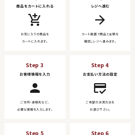
商品をカートに入れる
レジへ進む
add_shopping_cart
arrow_forward
お気に入りの商品を
カート画面で商品と金額を
カートに入れます。
確認しレジへ進みます。
Step 3
Step 4
お客様情報を入力
お支払い方法の設定
person
credit_score
ご住所・連絡先など、
ご希望の決済方法を
必要な情報を入力します。
お選び下さい。
Step 5
Step 6