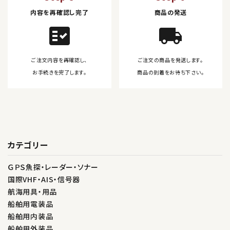
内容を再確認し完了
商品の発送
fact_check
local_shipping
ご注文内容を再確認し、
ご注文の商品を発送します。
お手続きを完了します。
商品の到着をお待ち下さい。
カテゴリー
ＧＰＳ魚探・レーダー・ソナー
国際VHF・AIS・信号器
航海用具・用品
船舶用電装品
船舶用内装品
船舶用外装品