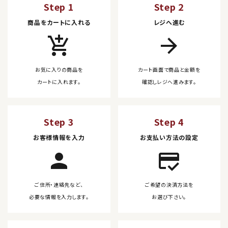
Step 1
Step 2
商品をカートに入れる
レジへ進む
add_shopping_cart
arrow_forward
お気に入りの商品を
カート画面で商品と金額を
カートに入れます。
確認しレジへ進みます。
Step 3
Step 4
お客様情報を入力
お支払い方法の設定
person
credit_score
ご住所・連絡先など、
ご希望の決済方法を
必要な情報を入力します。
お選び下さい。