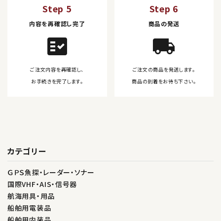
Step 5
Step 6
内容を再確認し完了
商品の発送
fact_check
local_shipping
ご注文内容を再確認し、
ご注文の商品を発送します。
お手続きを完了します。
商品の到着をお待ち下さい。
カテゴリー
ＧＰＳ魚探・レーダー・ソナー
国際VHF・AIS・信号器
航海用具・用品
船舶用電装品
船舶用内装品