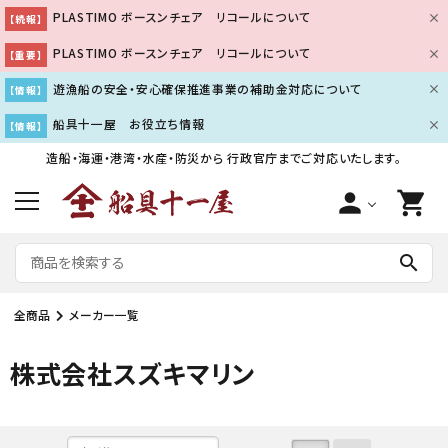
PLASTIMO ボースンチェア リコールについて
【続報】
PLASTIMO ボースンチェア リコールについて
【重要】
遊漁船の安全・安心確保推進事業の補助金対応について
【情報】
船具十一屋 お役立ち情報
【情報】
造船・海運・港湾・水産・防災から
行政官庁までご対応いたします。
person
shopping_cart
search
全商品
メーカー一覧
株式会社スズキマリン