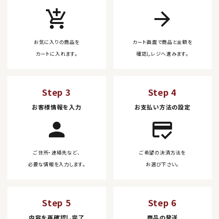
add_shopping_cart
arrow_forward
お気に入りの商品を
カート画面で商品と金額を
カートに入れます。
確認しレジへ進みます。
Step 3
Step 4
お客様情報を入力
お支払い方法の設定
person
credit_score
ご住所・連絡先など、
ご希望の決済方法を
必要な情報を入力します。
お選び下さい。
Step 5
Step 6
内容を再確認し完了
商品の発送