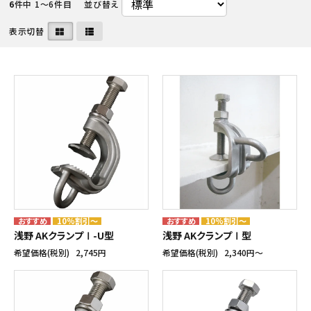
6
件中 1〜6件目
並び替え
表示切替
10%割引～
10%割引～
浅野 AKクランプⅠ-U型
浅野 AKクランプⅠ型
希望価格(税別)
2,745円
希望価格(税別)
2,340円〜