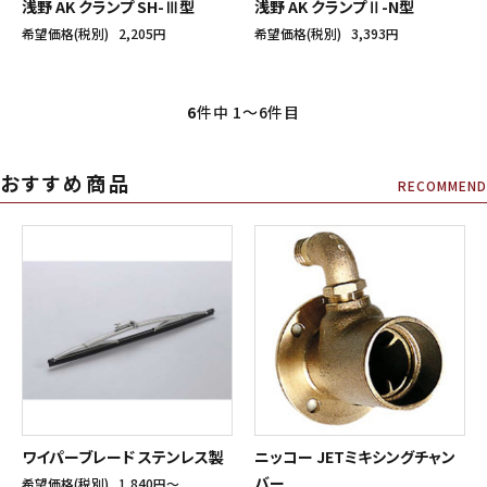
浅野 AK クランプ SH-Ⅲ型
浅野 AK クランプⅡ-N型
希望価格(税別)
2,205円
希望価格(税別)
3,393円
6
件中 1〜6件目
おすすめ商品
RECOMMEND
ワイパーブレード ステンレス製
ニッコー JETミキシングチャン
バー
希望価格(税別)
1,840円〜