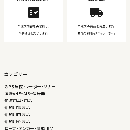
fact_check
local_shipping
ご注文内容を再確認し、
ご注文の商品を発送します。
お手続きを完了します。
商品の到着をお待ち下さい。
カテゴリー
ＧＰＳ魚探・レーダー・ソナー
国際VHF・AIS・信号器
航海用具・用品
船舶用電装品
船舶用内装品
船舶用外装品
ロープ・アンカー・係船用品