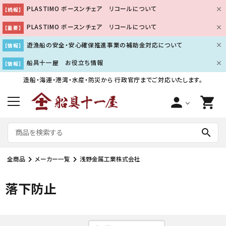
PLASTIMO ボースンチェア リコールについて
【続報】
PLASTIMO ボースンチェア リコールについて
【重要】
遊漁船の安全・安心確保推進事業の補助金対応について
【情報】
船具十一屋 お役立ち情報
【情報】
造船・海運・港湾・水産・防災から
行政官庁までご対応いたします。
person
shopping_cart
search
全商品
メーカー一覧
浅野金属工業株式会社
落下防止