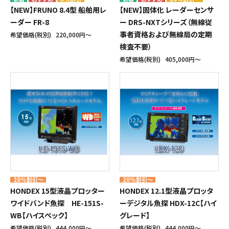
【NEW】FRUNO 8.4型 船舶用レ
【NEW】固体化 レーダーセンサ
ーダー FR-8
ー DRS-NXTシリーズ（無線従
事者資格および無線局の定期
希望価格(税別)
220,000円〜
検査不要）
希望価格(税別)
405,000円〜
20%割引～
20%割引～
HONDEX 15型液晶プロッター
HONDEX 12.1型液晶プロッタ
ワイドバンド魚探 HE-151S-
ーデジタル魚探 HDX-12C【ハイ
WB【ハイスペック】
グレード】
希望価格(税別)
444,000円〜
希望価格(税別)
444,000円〜