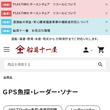
PLASTIMO ボースンチェア リコールについて
【続報】
PLASTIMO ボースンチェア リコールについて
【重要】
遊漁船の安全・安心確保推進事業の補助金対応について
【情報】
船具十一屋 お役立ち情報
【情報】
造船・海運・港湾・水産・防災から
行政官庁までご対応いたします。
person
shopping_cart
search
全商品
ＧＰＳ魚探・レーダー・ソナー
GPSプロッター魚探・魚群探知機
レーダー・ソナー