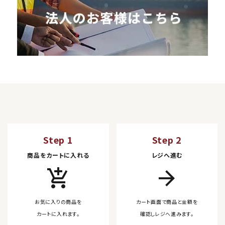
Step 1
Step 2
商品をカートに入れる
レジへ進む
add_shopping_cart
arrow_forward
お気に入りの商品を
カート画面で商品と金額を
カートに入れます。
確認しレジへ進みます。