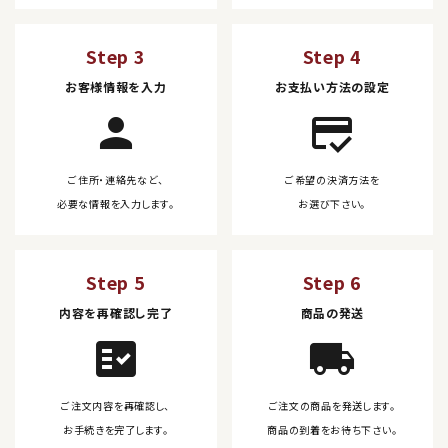
Step 3
Step 4
お客様情報を入力
お支払い方法の設定
person
credit_score
ご住所・連絡先など、
ご希望の決済方法を
必要な情報を入力します。
お選び下さい。
Step 5
Step 6
内容を再確認し完了
商品の発送
fact_check
local_shipping
ご注文内容を再確認し、
ご注文の商品を発送します。
お手続きを完了します。
商品の到着をお待ち下さい。