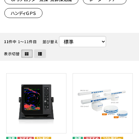
ハンディＧＰＳ
11
件中 1〜11件目
並び替え
表示切替
5%割引
10%割引～