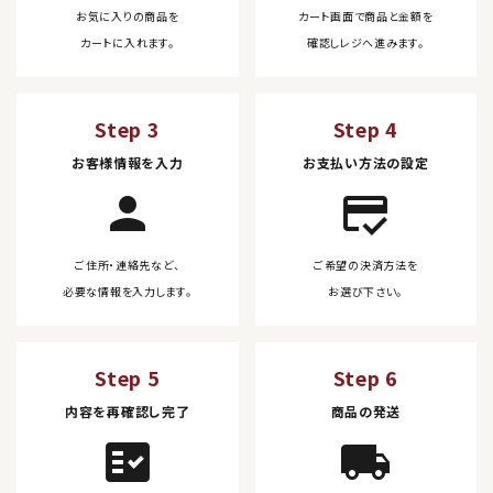
お気に入りの商品を
カート画面で商品と金額を
カートに入れます。
確認しレジへ進みます。
Step 3
Step 4
お客様情報を入力
お支払い方法の設定
person
credit_score
ご住所・連絡先など、
ご希望の決済方法を
必要な情報を入力します。
お選び下さい。
Step 5
Step 6
内容を再確認し完了
商品の発送
fact_check
local_shipping