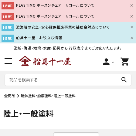
PLASTIMO ボースンチェア リコールについて
【続報】
PLASTIMO ボースンチェア リコールについて
【重要】
遊漁船の安全・安心確保推進事業の補助金対応について
【情報】
船具十一屋 お役立ち情報
【情報】
造船・海運・港湾・水産・防災から
行政官庁までご対応いたします。
person
shopping_cart
search
全商品
艇体塗料・船底塗料・陸上一般塗料
陸上・一般塗料