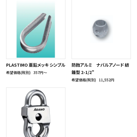
PLASTIMO 亜鉛メッキ シンブル
防蝕アルミ ナバルアノード 紡
錘型 2-1/2"
希望価格(税別)
357円〜
希望価格(税別)
11,552円