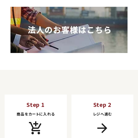
Step 1
Step 2
商品をカートに入れる
レジへ進む
add_shopping_cart
arrow_forward