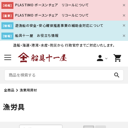
PLASTIMO ボースンチェア リコールについて
【続報】
PLASTIMO ボースンチェア リコールについて
【重要】
遊漁船の安全・安心確保推進事業の補助金対応について
【情報】
船具十一屋 お役立ち情報
【情報】
造船・海運・港湾・水産・防災から
行政官庁までご対応いたします。
person
shopping_cart
search
全商品
漁業用資材
漁労具