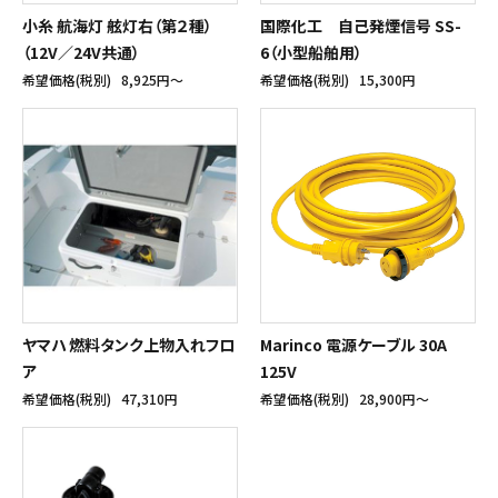
小糸 航海灯 舷灯右（第２種）
国際化工 自己発煙信号 SS-
（12V／24V共通）
6（小型船舶用）
希望価格(税別)
8,925円〜
希望価格(税別)
15,300円
ヤマハ 燃料タンク上物入れフロ
Marinco 電源ケーブル 30A
ア
125V
希望価格(税別)
47,310円
希望価格(税別)
28,900円〜