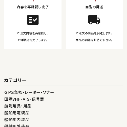
内容を再確認し完了
商品の発送
fact_check
local_shipping
ご注文内容を再確認し、
ご注文の商品を発送します。
お手続きを完了します。
商品の到着をお待ち下さい。
カテゴリー
ＧＰＳ魚探・レーダー・ソナー
国際VHF・AIS・信号器
航海用具・用品
船舶用電装品
船舶用内装品
船舶用外装品