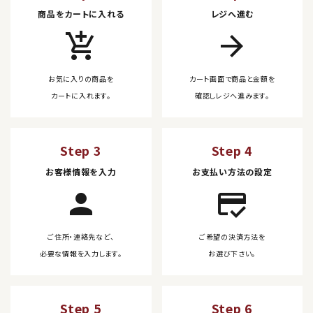
商品をカートに入れる
レジへ進む
add_shopping_cart
arrow_forward
お気に入りの商品を
カート画面で商品と金額を
カートに入れます。
確認しレジへ進みます。
Step 3
Step 4
お客様情報を入力
お支払い方法の設定
person
credit_score
ご住所・連絡先など、
ご希望の決済方法を
必要な情報を入力します。
お選び下さい。
Step 5
Step 6