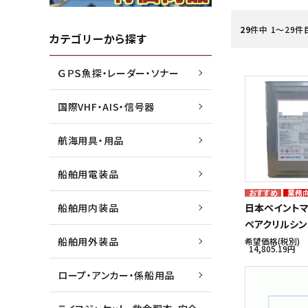
29
件中 1〜29件
水害・災害・環境対策商品
ジョイクラフト株式会社
船外機
高階救
カテゴリーから探す
ＧＰＳ魚探・レーダー・ソナー
船検用品・法定備品
トーハツ株式会社
ゴムボ
トレル
国際VHF・AIS・信号器
漁業用資材
本多電子株式会社
マリン
未来テ
航海用具・用品
船舶用電装品
業務
船舶用内装品
日本ペイントマ
ペアクリルシン
船舶用外装品
希望価格(税別)
14,805.19円
ロープ・アンカー・係船用品