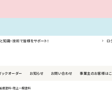
と知識・技術で皆様をサポート！
ロ
イックオーダー
お知らせ
お問い合わせ
事業主のお客様はこ
船底塗料・陸上一般塗料
F・AIS・信号器
業株式会社
航海用具・用品
関西ペイントマリン株式会社
外装品
社光電製作所
ロープ・アンカー・係船用品
国際化工株式会社