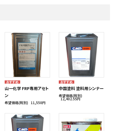
・補修材
艇体塗料・船底塗料
株式会社テザック
マリンスポーツ・マリンギア
株式会社ノボル電機製作所
船具十一屋
メーカー一覧
山一化学 FRP専用アセト
中国塗料 塗料用シンナー
ン
希望価格(税別)
12,402.55円
希望価格(税別)
11,550円