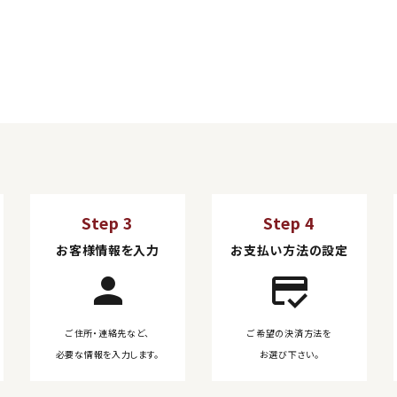
Step 3
Step 4
お客様情報を入力
お支払い方法の設定
person
credit_score
ご住所・連絡先など、
ご希望の決済方法を
必要な情報を入力します。
お選び下さい。