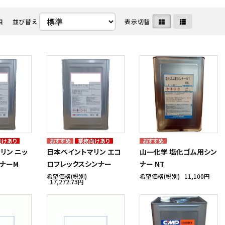
目
並び替え
表示切替
・ディーゼル関連
命器具株式会社
メンテナンス用品・クリーナー
中国塗料株式会社
ート・水上バイク・小型船
ボルグ
マリンインテリア・アクセサリ
日本救命器具株式会社
カタログ
クノ株式会社
アウトレット
ヤマハ発動機 マリン
向けあり
業務向けあり
リン ニッ
日本ペイントマリン エコ
山一化学 塩化ゴム用シン
ナーM
ロフレックスシンナー
ナー NT
希望価格(税別)
希望価格(税別)
11,100円
17,272.73円