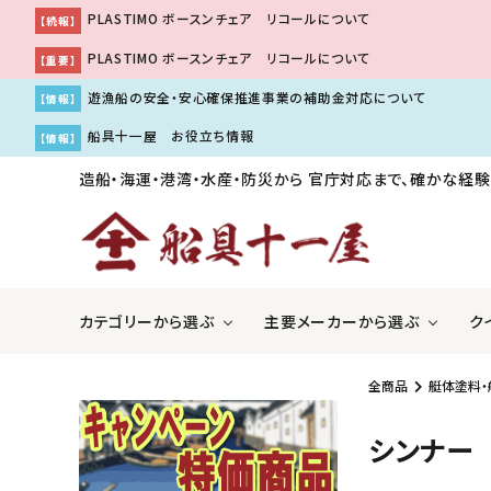
PLASTIMO ボースンチェア リコールについて
【続報】
PLASTIMO ボースンチェア リコールについて
【重要】
遊漁船の安全・安心確保推進事業の補助金対応について
【情報】
船具十一屋 お役立ち情報
【情報】
造船・海運・港湾・水産・防災から
官庁対応まで、確かな経験
カテゴリーから選ぶ
主要メーカーから選ぶ
ク
全商品
艇体塗料・
ＧＰＳ魚探・レーダー・ソナー
アキレス株式会社
国際VH
伊吹工
シンナー
船舶用内装品
株式会社工進
船舶用
株式会