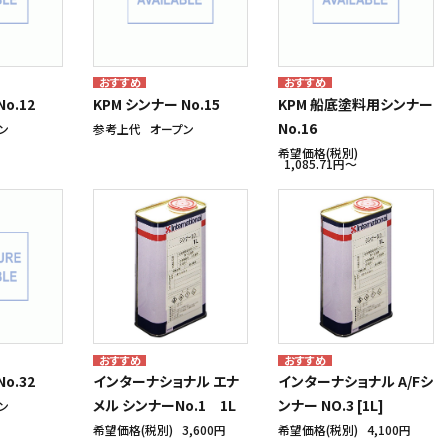
o.12
KPM シンナー No.15
KPM 船底塗料用シンナー
No.16
ン
参考上代
オープン
希望価格(税別)
1,085.71円〜
o.32
インターナショナル エナ
インターナショナル A/Fシ
メル シンナーNo.1 1L
ンナー NO.3 [1L]
ン
希望価格(税別)
3,600円
希望価格(税別)
4,100円