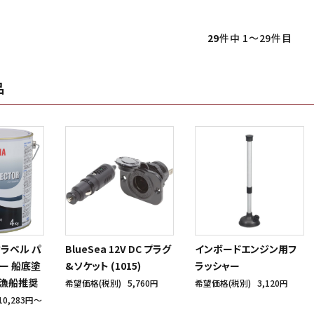
29
件中 1〜29件目
品
クラベル パ
BlueSea 12V DC プラグ
インボードエンジン用フ
ー 船底塗
&ソケット (1015)
ラッシャー
 漁船推奨
希望価格(税別)
5,760円
希望価格(税別)
3,120円
10,283円〜