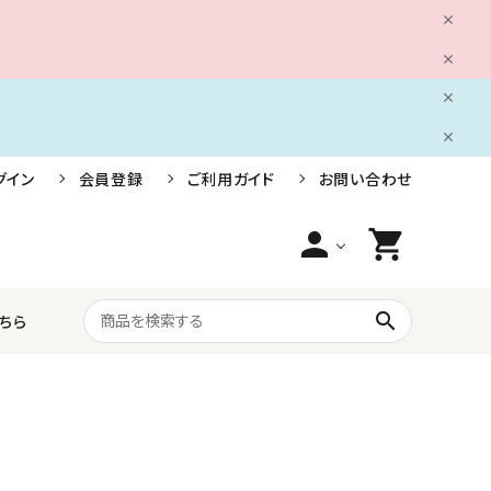
グイン
会員登録
ご利用ガイド
お問い合わせ
person
shopping_cart
search
ちら
船舶用電装品
株式会社小糸製作所
ライフジャケット・救命胴衣・安全用品
三信船舶電具株式会社