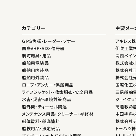
カテゴリー
主要メー
ＧＰＳ魚探・レーダー・ソナー
アキレス
国際VHF・AIS・信号器
伊吹工業
航海用具・用品
関西ペイ
船舶用電装品
株式会社
船舶用内装品
株式会社
船舶用外装品
株式会社
ロープ・アンカー・係船用品
国際化工
ライフジャケット・救命胴衣・安全用品
三信船舶
水害・災害・環境対策商品
ジョイクラ
船外機・ディーゼル関連
高階救命
メンテナンス用品・クリーナー・補修材
中国塗料
艇体塗料・船底塗料
株式会社
船検用品・法定備品
トーハツ
ゴムボート・水上バイク・小型船
トレルボル