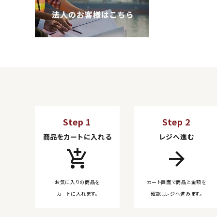
Step 1
Step 2
商品をカートに入れる
レジへ進む
add_shopping_cart
arrow_forward
お気に入りの商品を
カート画面で商品と金額を
カートに入れます。
確認しレジへ進みます。