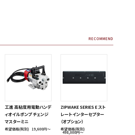
RECOMMEND
工進 高粘度用電動ハンデ
ZIPWAKE SERIES E スト
ィオイルポンプ チェンジ
レートインターセプター
マスターミニ
（オプション）
希望価格(税別)
19,600円〜
希望価格(税別)
498,000円〜