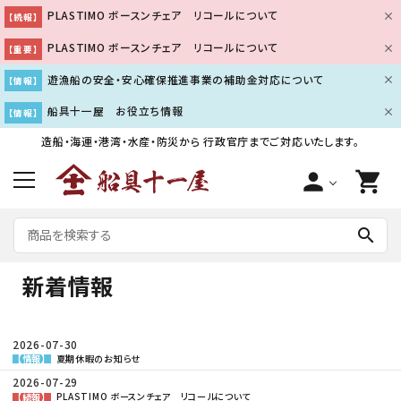
PLASTIMO ボースンチェア リコールについて
【続報】
PLASTIMO ボースンチェア リコールについて
【重要】
遊漁船の安全・安心確保推進事業の補助金対応について
【情報】
船具十一屋 お役立ち情報
【情報】
造船・海運・港湾・水産・防災から
行政官庁までご対応いたします。
person
shopping_cart
search
新着情報
2026-07-30
夏期休暇のお知らせ
【情報】
2026-07-29
PLASTIMO ボースンチェア リコールについて
【続報】