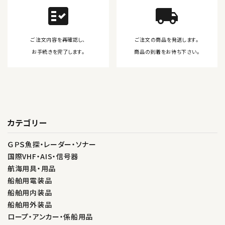
fact_check
local_shipping
ご注文内容を再確認し、
ご注文の商品を発送します。
お手続きを完了します。
商品の到着をお待ち下さい。
カテゴリー
ＧＰＳ魚探・レーダー・ソナー
国際VHF・AIS・信号器
航海用具・用品
船舶用電装品
船舶用内装品
船舶用外装品
ロープ・アンカー・係船用品