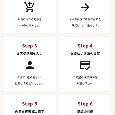
add_shopping_cart
arrow_forward
お気に入りの商品を
カート画面で商品と金額を
カートに入れます。
確認しレジへ進みます。
Step 3
Step 4
お客様情報を入力
お支払い方法の設定
person
credit_score
ご住所・連絡先など、
ご希望の決済方法を
必要な情報を入力します。
お選び下さい。
Step 5
Step 6
内容を再確認し完了
商品の発送