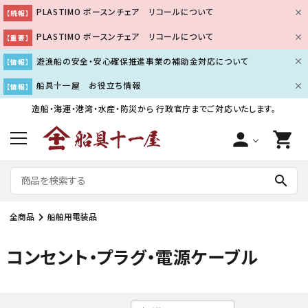
PLASTIMO ボースンチェア リコールについて
【続報】
PLASTIMO ボースンチェア リコールについて
【重要】
遊漁船の安全・安心確保推進事業の補助金対応について
【情報】
船具十一屋 お役立ち情報
【情報】
造船・海運・港湾・水産・防災から
行政官庁までご対応いたします。
person
shopping_cart
search
全商品
船舶用電装品
コンセント・プラグ・電源ケーブル