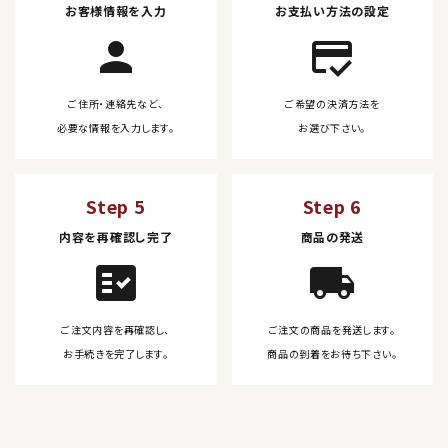
お客様情報を入力
お支払い方法の設定
person
credit_score
ご住所・連絡先など、
ご希望の決済方法を
必要な情報を入力します。
お選び下さい。
Step 5
Step 6
内容を再確認し完了
商品の発送
fact_check
local_shipping
ご注文内容を再確認し、
ご注文の商品を発送します。
お手続きを完了します。
商品の到着をお待ち下さい。