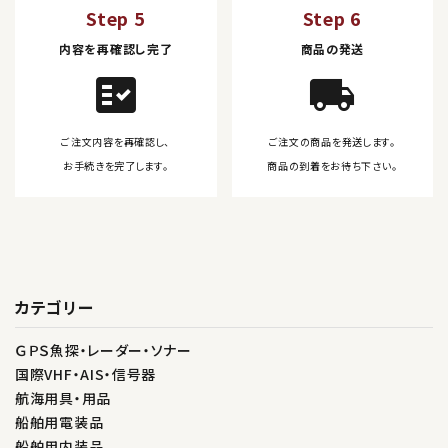
Step 5
Step 6
内容を再確認し完了
商品の発送
fact_check
local_shipping
ご注文内容を再確認し、
ご注文の商品を発送します。
お手続きを完了します。
商品の到着をお待ち下さい。
カテゴリー
ＧＰＳ魚探・レーダー・ソナー
国際VHF・AIS・信号器
航海用具・用品
船舶用電装品
船舶用内装品