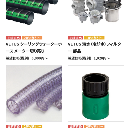
20%割引～
10%割引～
VETUS クーリングウォーターホ
VETUS 海水（冷却水）フィルタ
ース メーター切り売り
ー 部品
希望価格(税別)
6,000円〜
希望価格(税別)
1,020円〜
10%割引～
20%割引～