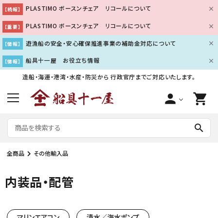
PLASTIMO ボースンチェア リコールについて
【続報】
PLASTIMO ボースンチェア リコールについて
【重要】
遊漁船の安全・安心確保推進事業の補助金対応について
【情報】
船具十一屋 お役立ち情報
【情報】
造船・海運・港湾・水産・防災から
行政官庁までご対応いたします。
person
shopping_cart
search
全商品
その他輸入品
内装品・配管
マリンエアコン
清水／海水ポンプ