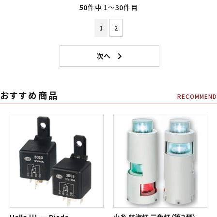
50
件中 1〜30件目
1
2
おすすめ商品
RECOMMEND
Hella リレー Diode
小糸 航海灯 三色灯（第２種）