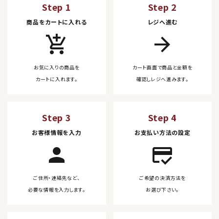
Step 1
Step 2
商品をカートに入れる
レジへ進む
add_shopping_cart
arrow_forward
お気に入りの商品を
カート画面で商品と金額を
カートに入れます。
確認しレジへ進みます。
Step 3
Step 4
お客様情報を入力
お支払い方法の設定
person
credit_score
ご住所・連絡先など、
ご希望の決済方法を
必要な情報を入力します。
お選び下さい。