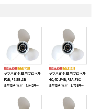
・補修材
艇体塗料・船底塗料
株式会社テザック
マリンスポーツ・マリンギア
株式会社ノボル電機製作所
船具十一屋
メーカー一覧
5%割引
5%割引
ヤマハ 船外機用プロペラ
ヤマハ 船外機用プロペラ
F2B,F2.5B,3B
4C,4D,F4B,F5A,F6C
希望価格(税別)
7,942円〜
希望価格(税別)
8,759円〜