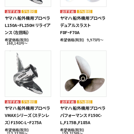
5%割引
5%割引
ヤマハ 船外機用プロペラ
ヤマハ 船外機用プロペラ
L150A~FL250H リライア
デュアルスラスト
ンス（左回転）
F8F~F70A
希望価格(税別)
希望価格(税別)
9,975円〜
168,141円〜
5%割引
5%割引
ヤマハ 船外機用プロペラ
ヤマハ 船外機用プロペラ
VMAXシリーズ（ステンレ
パフォーマンス F150C-
ス）F150C-L~F275A
L,F175B,F185A
希望価格(税別)
希望価格(税別)
213,332円〜
159,315円〜