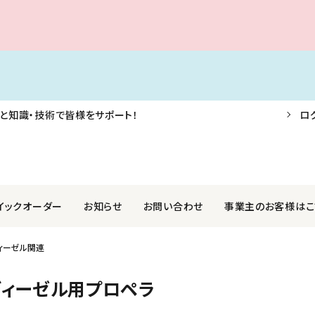
と知識・技術で皆様をサポート！
ロ
イックオーダー
お知らせ
お問い合わせ
事業主のお客様はこ
ィーゼル関連
F・AIS・信号器
業株式会社
航海用具・用品
関西ペイントマリン株式会社
ディーゼル用プロペラ
外装品
社光電製作所
ロープ・アンカー・係船用品
国際化工株式会社