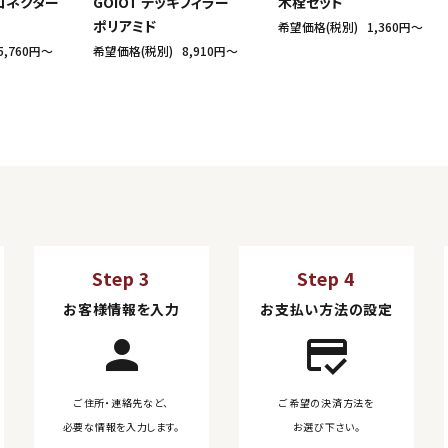
型コネクター
GOIOT デッキフィラー
木栓セット
ポリアミド
希望価格(税別)
1,360円〜
5,760円〜
希望価格(税別)
8,910円〜
Step 3
Step 4
お客様情報を入力
お支払い方法の設定
person
credit_score
ご住所・連絡先など、
ご希望の決済方法を
必要な情報を入力します。
お選び下さい。