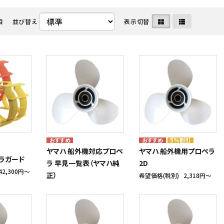
目
並び替え
表示切替
・ディーゼル関連
命器具株式会社
メンテナンス用品・クリーナー
中国塗料株式会社
ート・水上バイク・小型船
ボルグ
マリンインテリア・アクセサリ
日本救命器具株式会社
カタログ
クノ株式会社
アウトレット
ヤマハ発動機 マリン
5%割引
ヤマハ 船外機対応プロペ
ヤマハ 船外機用プロペラ
ペラガード
ラ 早見一覧表（ヤマハ純
2D
42,300円〜
正）
希望価格(税別)
2,318円〜