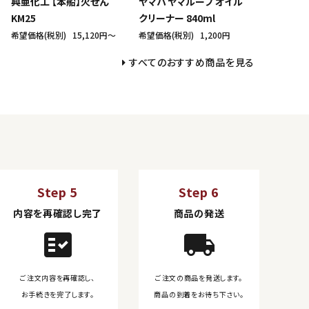
興亜化工 【本船】火せん
ヤマハ ヤマルーブ オイル
KM25
クリーナー 840ml
希望価格(税別)
15,120円〜
希望価格(税別)
1,200円
すべてのおすすめ商品を見る
Step 5
Step 6
内容を再確認し完了
商品の発送
fact_check
local_shipping
ご注文内容を再確認し、
ご注文の商品を発送します。
お手続きを完了します。
商品の到着をお待ち下さい。