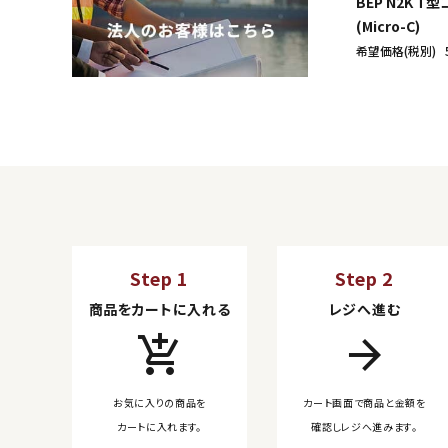
BEP N2K T
(Micro-C)
希望価格(税別)
Step 1
Step 2
商品をカートに入れる
レジへ進む
add_shopping_cart
arrow_forward
お気に入りの商品を
カート画面で商品と金額を
カートに入れます。
確認しレジへ進みます。