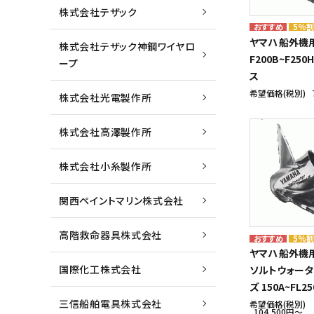
株式会社テザック
5%
ヤマハ 船外機
株式会社テザック神鋼ワイヤロ
F200B~F250
ープ
ス
希望価格(税別)
株式会社光電製作所
株式会社高澤製作所
株式会社小糸製作所
関西ペイントマリン株式会社
高階救命器具株式会社
5%
ヤマハ 船外機
国際化工株式会社
ソルトウォータ
ズ 150A~FL25
三信船舶電具株式会社
希望価格(税別)
104,500円〜