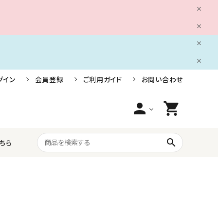
グイン
会員登録
ご利用ガイド
お問い合わせ
person
shopping_cart
search
ちら
船舶用電装品
株式会社小糸製作所
ライフジャケット・救命胴衣・安全用品
三信船舶電具株式会社