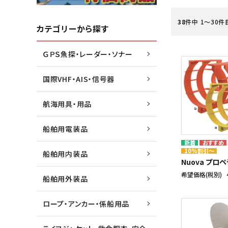
38
件中 1〜30件
水害・災害・環境対策商品
ジョイクラフト株式会社
船外機
高階救
カテゴリーから探す
ＧＰＳ魚探・レーダー・ソナー
船検用品・法定備品
トーハツ株式会社
ゴムボ
トレル
国際VHF・AIS・信号器
漁業用資材
本多電子株式会社
マリン
未来テ
航海用具・用品
船舶用電装品
10%割引～
船舶用内装品
Nuova プロ
希望価格(税別)
船舶用外装品
ロープ・アンカー・係船用品