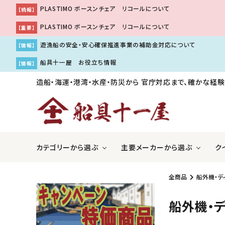
PLASTIMO ボースンチェア リコールについて
【続報】
PLASTIMO ボースンチェア リコールについて
【重要】
遊漁船の安全・安心確保推進事業の補助金対応について
【情報】
船具十一屋 お役立ち情報
【情報】
造船・海運・港湾・水産・防災から
官庁対応まで、確かな経験
カテゴリーから選ぶ
主要メーカーから選ぶ
ク
全商品
船外機・デ
ＧＰＳ魚探・レーダー・ソナー
アキレス株式会社
国際VH
伊吹工
船外機・
船舶用内装品
株式会社工進
船舶用
株式会