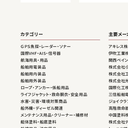
カテゴリー
主要メー
ＧＰＳ魚探・レーダー・ソナー
アキレス
国際VHF・AIS・信号器
伊吹工業
航海用具・用品
関西ペイ
船舶用電装品
株式会社
船舶用内装品
株式会社
船舶用外装品
株式会社
ロープ・アンカー・係船用品
国際化工
ライフジャケット・救命胴衣・安全用品
三信船舶
水害・災害・環境対策商品
ジョイクラ
船外機・ディーゼル関連
高階救命
メンテナンス用品・クリーナー・補修材
中国塗料
艇体塗料・船底塗料
株式会社