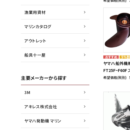
希望価格(税別)
漁業用資材
マリンカタログ
アウトレット
船具十一屋
5%
ヤマハ 船外機
FT25F~F60
主要メーカーから探す
希望価格(税別)
3M
アキレス株式会社
ヤマハ発動機 マリン