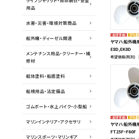
ライフジャケット・救命胴衣・安全
用品
水害・災害・環境対策商品
5%
船外機・ディーゼル関連
ヤマハ 船外機
E8D,EK8D
メンテナンス用品・クリーナー・補
希望価格(税別)
修材
艇体塗料・船底塗料
船検用品・法定備品
ゴムボート・水上バイク・小型船
5%
マリンインテリア・アクセサリ
ヤマハ 船外機
FT25F~F60F
マリンスポーツ・マリンギア