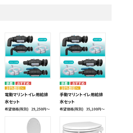
・補修材
艇体塗料・船底塗料
株式会社テザック
マリンスポーツ・マリンギア
株式会社ノボル電機製作所
船具十一屋
メーカー一覧
10%割引～
10%割引～
電動マリントイレ用給排
手動マリントイレ用給排
水セット
水セット
希望価格(税別)
29,250円〜
希望価格(税別)
35,100円〜