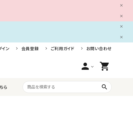
グイン
会員登録
ご利用ガイド
お問い合わせ
person
shopping_cart
search
ちら
船舶用電装品
株式会社小糸製作所
ライフジャケット・救命胴衣・安全用品
三信船舶電具株式会社