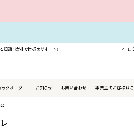
と知識・技術で皆様をサポート！
ロ
イックオーダー
お知らせ
お問い合わせ
事業主のお客様はこ
装品
F・AIS・信号器
業株式会社
航海用具・用品
関西ペイントマリン株式会社
イレ
外装品
社光電製作所
ロープ・アンカー・係船用品
国際化工株式会社