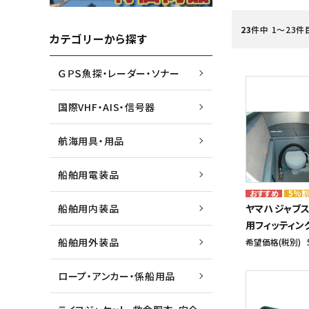
23
件中 1〜23件
水害・災害・環境対策商品
ジョイクラフト株式会社
船外機
高階救
カテゴリーから探す
ＧＰＳ魚探・レーダー・ソナー
船検用品・法定備品
トーハツ株式会社
ゴムボ
トレル
国際VHF・AIS・信号器
漁業用資材
本多電子株式会社
マリン
未来テ
航海用具・用品
船舶用電装品
5%
船舶用内装品
ヤマハ ジャブ
用フィッティン
船舶用外装品
希望価格(税別)
ロープ・アンカー・係船用品