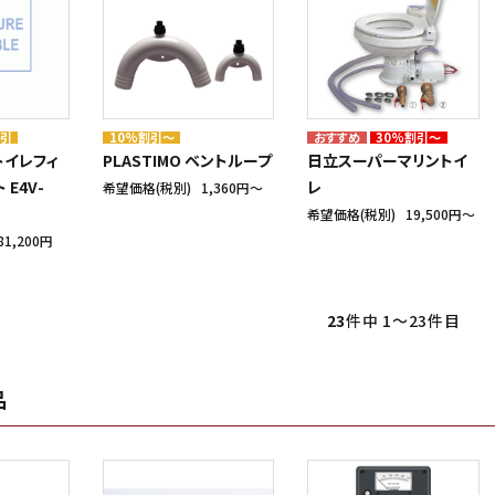
割引
10%割引～
30%割引～
 トイレフィ
PLASTIMO ベントループ
日立スーパーマリントイ
E4V-
レ
希望価格(税別)
1,360円〜
希望価格(税別)
19,500円〜
81,200円
23
件中 1〜23件目
品