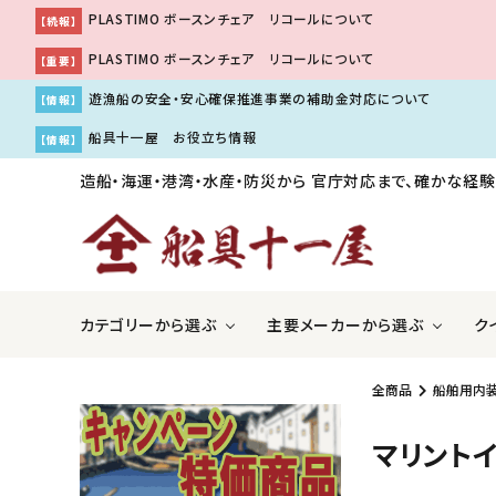
PLASTIMO ボースンチェア リコールについて
【続報】
PLASTIMO ボースンチェア リコールについて
【重要】
遊漁船の安全・安心確保推進事業の補助金対応について
【情報】
船具十一屋 お役立ち情報
【情報】
造船・海運・港湾・水産・防災から
官庁対応まで、確かな経験
カテゴリーから選ぶ
主要メーカーから選ぶ
ク
全商品
船舶用内
ＧＰＳ魚探・レーダー・ソナー
アキレス株式会社
国際VH
伊吹工
マリント
船舶用内装品
株式会社工進
船舶用
株式会