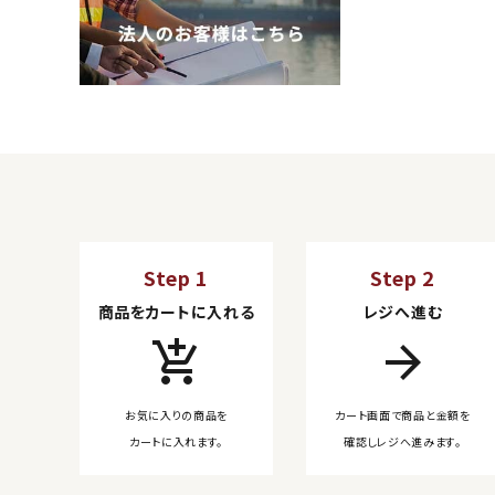
Step 1
Step 2
商品をカートに入れる
レジへ進む
add_shopping_cart
arrow_forward
お気に入りの商品を
カート画面で商品と金額を
カートに入れます。
確認しレジへ進みます。