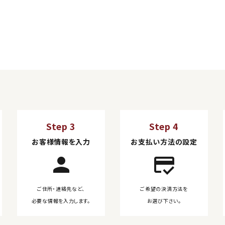
Step 3
Step 4
お客様情報を入力
お支払い方法の設定
person
credit_score
ご住所・連絡先など、
ご希望の決済方法を
必要な情報を入力します。
お選び下さい。