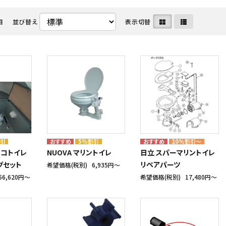
目
並び替え
表示切替
・ディーゼル関連
命器具株式会社
メンテナンス用品・クリーナー
中国塗料株式会社
ート・水上バイク・小型船
ボルグ
マリンインテリア・アクセサリ
日本救命器具株式会社
カタログ
クノ株式会社
アウトレット
ヤマハ発動機 マリン
割引
5%割引
20%割引～
スコトイレ
NUOVA マリントイレ
日立 スパーマリントイレ
グセット
リペアパーツ
希望価格(税別)
6,935円〜
56,620円〜
希望価格(税別)
17,480円〜