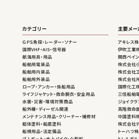
カテゴリー
主要メー
ＧＰＳ魚探・レーダー・ソナー
アキレス
国際VHF・AIS・信号器
伊吹工業
航海用具・用品
関西ペイ
船舶用電装品
株式会社
船舶用内装品
株式会社
船舶用外装品
株式会社
ロープ・アンカー・係船用品
国際化工
ライフジャケット・救命胴衣・安全用品
三信船舶
水害・災害・環境対策商品
ジョイクラ
船外機・ディーゼル関連
高階救命
メンテナンス用品・クリーナー・補修材
中国塗料
艇体塗料・船底塗料
株式会社
船検用品・法定備品
トーハツ
ゴムボート・水上バイク・小型船
トレルボル