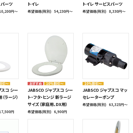
スパーツ
トイレ
トイレ サービスパーツ
10,200円〜
希望価格(税別)
54,230円〜
希望価格(税別)
8,330円〜
割引～
10%割引～
10%割引～
ブスコ シー
JABSCO ジャブスコ シー
JABSCO ジャブスコ マッ
用（ラージ）
ト・フタ・ヒンジ 新ラージ
セレーターポンプ
サイズ（家庭用、DX用）
希望価格(税別)
63,325円〜
17,500円
希望価格(税別)
6,900円