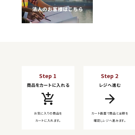
Step 1
Step 2
商品をカートに入れる
レジへ進む
add_shopping_cart
arrow_forward
お気に入りの商品を
カート画面で商品と金額を
カートに入れます。
確認しレジへ進みます。