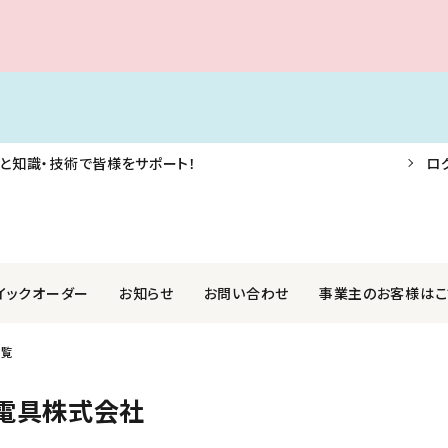
と知識・技術で皆様をサポート！
ロ
イックオーダー
お知らせ
お問い合わせ
事業主のお客様はこ
一覧
F・AIS・信号器
業株式会社
航海用具・用品
関西ペイントマリン株式会社
電具株式会社
外装品
社光電製作所
ロープ・アンカー・係船用品
国際化工株式会社