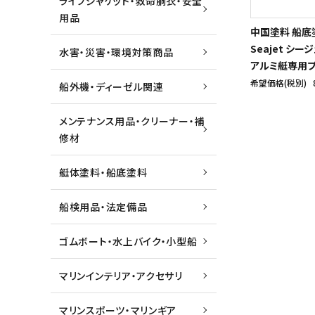
ライフジャケット・救命胴衣・安全
用品
中国塗料 船底
Seajet シージ
水害・災害・環境対策商品
アルミ艇専用
希望価格(税別)
船外機・ディーゼル関連
メンテナンス用品・クリーナー・補
修材
艇体塗料・船底塗料
船検用品・法定備品
ゴムボート・水上バイク・小型船
マリンインテリア・アクセサリ
マリンスポーツ・マリンギア