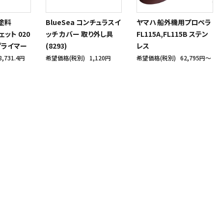
塗料
BlueSea コンチュラスイ
ヤマハ 船外機用プロペラ
ェット 020
ッチ カバー 取り外し具
FL115A,FL115B ステン
プライマー
(8293)
レス
8,731.4円
希望価格(税別)
1,120円
希望価格(税別)
62,795円〜