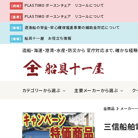
PLASTIMO ボースンチェア リコールについて
【続報】
PLASTIMO ボースンチェア リコールについて
【重要】
遊漁船の安全・安心確保推進事業の補助金対応について
【情報】
船具十一屋 お役立ち情報
【情報】
造船・海運・港湾・水産・防災から
官庁対応まで、確かな経験
カテゴリーから選ぶ
主要メーカーから選ぶ
ク
全商品
メーカー
ＧＰＳ魚探・レーダー・ソナー
アキレス株式会社
国際VH
伊吹工
三信船舶
船舶用内装品
株式会社工進
船舶用
株式会