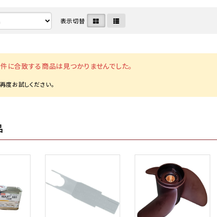
表示切替
・ディーゼル関連
命器具株式会社
メンテナンス用品・クリーナー
中国塗料株式会社
ート・水上バイク・小型船
ボルグ
マリンインテリア・アクセサリ
日本救命器具株式会社
件に合致する商品は見つかりませんでした。
カタログ
クノ株式会社
アウトレット
ヤマハ発動機 マリン
品