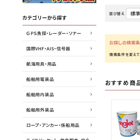
並び替え
水害・災害・環境対策商品
ジョイクラフト株式会社
船外機
高階救
カテゴリーから探す
ＧＰＳ魚探・レーダー・ソナー
船検用品・法定備品
トーハツ株式会社
ゴムボ
トレル
お探しの検索条
国際VHF・AIS・信号器
漁業用資材
本多電子株式会社
マリン
未来テ
航海用具・用品
船舶用電装品
おすすめ商
船舶用内装品
船舶用外装品
ロープ・アンカー・係船用品