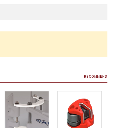
・補修材
艇体塗料・船底塗料
株式会社テザック
マリンスポーツ・マリンギア
株式会社ノボル電機製作所
船具十一屋
メーカー一覧
RECOMMEND