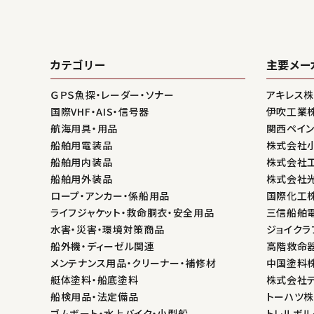
カテゴリー
主要メー
ＧＰＳ魚探・レーダー・ソナー
アキレス
国際VHF・AIS・信号器
伊吹工業
航海用具・用品
関西ペイ
船舶用電装品
株式会社
船舶用内装品
株式会社
船舶用外装品
株式会社
ロープ・アンカー・係船用品
国際化工
ライフジャケット・救命胴衣・安全用品
三信船舶
水害・災害・環境対策商品
ジョイクラ
船外機・ディーゼル関連
高階救命
メンテナンス用品・クリーナー・補修材
中国塗料
艇体塗料・船底塗料
株式会社
船検用品・法定備品
トーハツ
ゴムボート・水上バイク・小型船
トレルボル