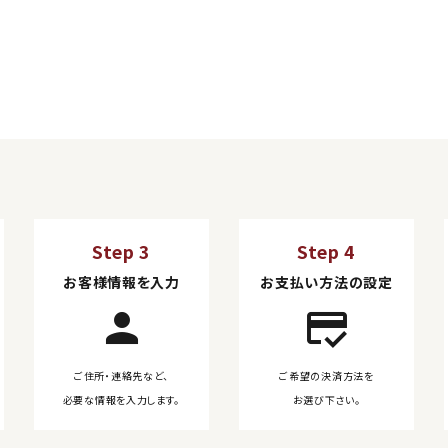
Step 3
Step 4
お客様情報を入力
お支払い方法の設定
person
credit_score
ご住所・連絡先など、
ご希望の決済方法を
必要な情報を入力します。
お選び下さい。