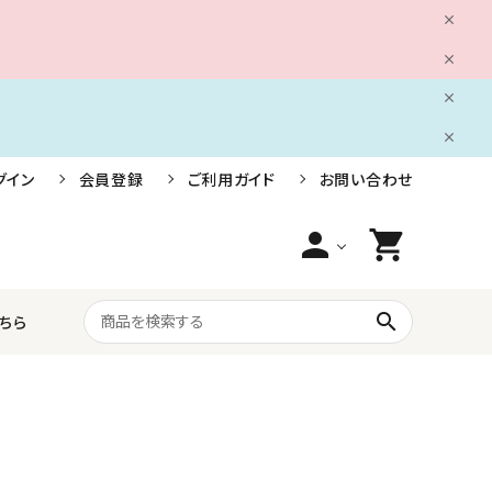
グイン
会員登録
ご利用ガイド
お問い合わせ
person
shopping_cart
search
ちら
船舶用電装品
株式会社小糸製作所
ライフジャケット・救命胴衣・安全用品
三信船舶電具株式会社