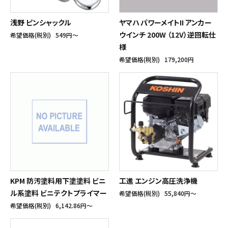
浅野 ピンシャックル
ヤマハ パワーメイトII アンカー
ウインチ 200W （12V）逆回転仕
希望価格(税別)
549円〜
様
希望価格(税別)
179,200円
KPM 防汚塗料用下塗塗料 ビニ
工進 エンジン高圧洗浄機
ル系塗料 ビニテクトプライマー
希望価格(税別)
55,840円〜
希望価格(税別)
6,142.86円〜