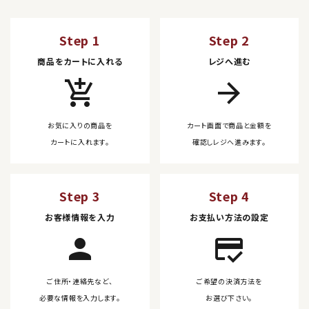
Step 1
Step 2
商品をカートに入れる
レジへ進む
add_shopping_cart
arrow_forward
お気に入りの商品を
カート画面で商品と金額を
カートに入れます。
確認しレジへ進みます。
Step 3
Step 4
お客様情報を入力
お支払い方法の設定
person
credit_score
ご住所・連絡先など、
ご希望の決済方法を
必要な情報を入力します。
お選び下さい。