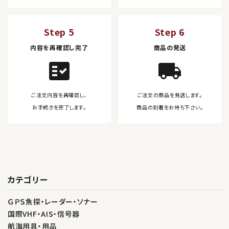
Step 5
Step 6
内容を再確認し完了
商品の発送
fact_check
local_shipping
ご注文内容を再確認し、
ご注文の商品を発送します。
お手続きを完了します。
商品の到着をお待ち下さい。
カテゴリー
ＧＰＳ魚探・レーダー・ソナー
国際VHF・AIS・信号器
航海用具・用品