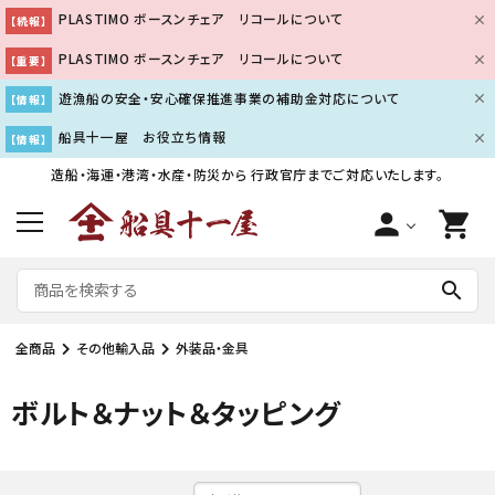
PLASTIMO ボースンチェア リコールについて
【続報】
PLASTIMO ボースンチェア リコールについて
【重要】
遊漁船の安全・安心確保推進事業の補助金対応について
【情報】
船具十一屋 お役立ち情報
【情報】
造船・海運・港湾・水産・防災から
行政官庁までご対応いたします。
person
shopping_cart
search
全商品
その他輸入品
外装品・金具
ボルト＆ナット＆タッピング