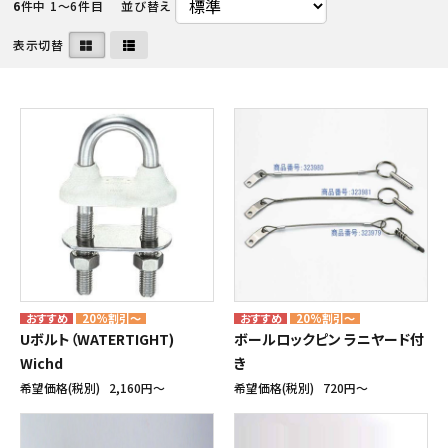
6
件中 1〜6件目
並び替え
表示切替
20%割引～
20%割引～
Uボルト（WATERTIGHT)
ボールロックピン ラニヤード付
Wichd
き
希望価格(税別)
2,160円〜
希望価格(税別)
720円〜