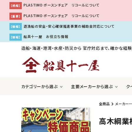
PLASTIMO ボースンチェア リコールについて
【続報】
PLASTIMO ボースンチェア リコールについて
【重要】
遊漁船の安全・安心確保推進事業の補助金対応について
【情報】
船具十一屋 お役立ち情報
【情報】
造船・海運・港湾・水産・防災から
官庁対応まで、確かな経験
カテゴリーから選ぶ
主要メーカーから選ぶ
ク
全商品
メーカー
ＧＰＳ魚探・レーダー・ソナー
アキレス株式会社
国際VH
伊吹工
高木綱業
船舶用内装品
株式会社工進
船舶用
株式会