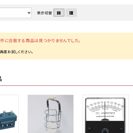
表示切替
・ディーゼル関連
命器具株式会社
メンテナンス用品・クリーナー
中国塗料株式会社
ート・水上バイク・小型船
ボルグ
マリンインテリア・アクセサリ
日本救命器具株式会社
件に合致する商品は見つかりませんでした。
カタログ
クノ株式会社
アウトレット
ヤマハ発動機 マリン
品