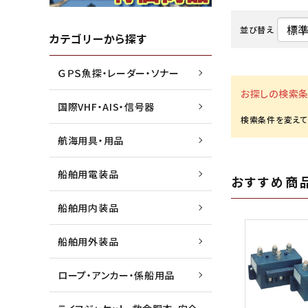
並び替え
水害・災害・環境対策商品
ジョイクラフト株式会社
船外機
高階救
カテゴリーから探す
ＧＰＳ魚探・レーダー・ソナー
船検用品・法定備品
トーハツ株式会社
ゴムボ
トレル
お探しの検索条
国際VHF・AIS・信号器
漁業用資材
本多電子株式会社
マリン
未来テ
航海用具・用品
船舶用電装品
おすすめ商
船舶用内装品
船舶用外装品
ロープ・アンカー・係船用品