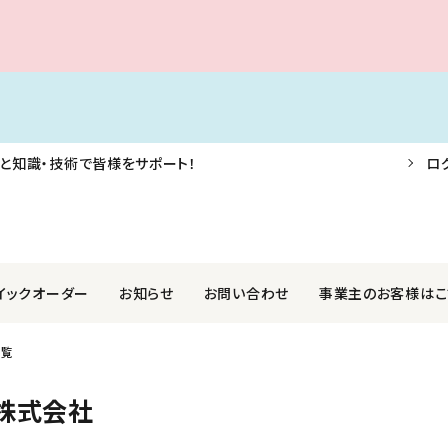
と知識・技術で皆様をサポート！
ロ
イックオーダー
お知らせ
お問い合わせ
事業主のお客様はこ
一覧
F・AIS・信号器
業株式会社
航海用具・用品
関西ペイントマリン株式会社
株式会社
外装品
社光電製作所
ロープ・アンカー・係船用品
国際化工株式会社