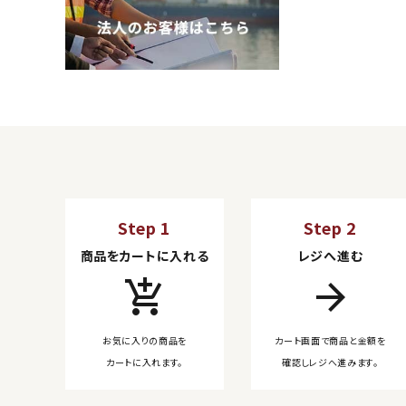
Step 1
Step 2
商品をカートに入れる
レジへ進む
add_shopping_cart
arrow_forward
お気に入りの商品を
カート画面で商品と金額を
カートに入れます。
確認しレジへ進みます。