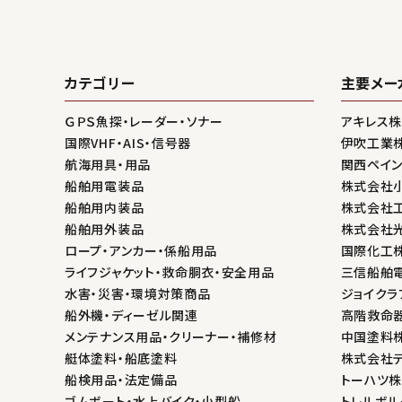
カテゴリー
主要メー
ＧＰＳ魚探・レーダー・ソナー
アキレス
国際VHF・AIS・信号器
伊吹工業
航海用具・用品
関西ペイ
船舶用電装品
株式会社
船舶用内装品
株式会社
船舶用外装品
株式会社
ロープ・アンカー・係船用品
国際化工
ライフジャケット・救命胴衣・安全用品
三信船舶
水害・災害・環境対策商品
ジョイクラ
船外機・ディーゼル関連
高階救命
メンテナンス用品・クリーナー・補修材
中国塗料
艇体塗料・船底塗料
株式会社
船検用品・法定備品
トーハツ
ゴムボート・水上バイク・小型船
トレルボル