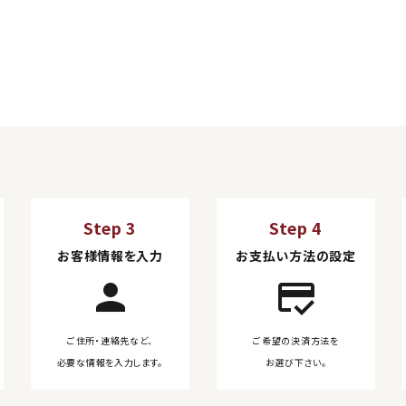
Step 3
Step 4
お客様情報を入力
お支払い方法の設定
person
credit_score
ご住所・連絡先など、
ご希望の決済方法を
必要な情報を入力します。
お選び下さい。