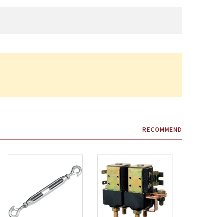
・補修材
艇体塗料・船底塗料
株式会社テザック
マリンスポーツ・マリンギア
株式会社ノボル電機製作所
船具十一屋
メーカー一覧
RECOMMEND