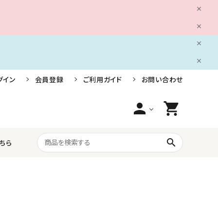
グイン
会員登録
ご利用ガイド
お問い合わせ
person
shopping_cart
search
ちら
船舶用電装品
株式会社小糸製作所
ライフジャケット・救命胴衣・安全用品
三信船舶電具株式会社