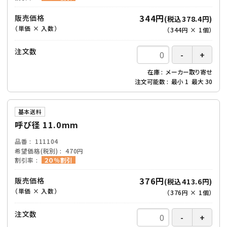
344円
販売価格
(税込378.4円)
（単価 × 入数）
（
344円
×
1
個
）
注文数
在庫
メーカー取り寄せ
注文可能数
最小
1
最大
30
基本送料
呼び径 11.0mm
品番
111104
希望価格(税別)
470円
割引率
２０％割引
376円
販売価格
(税込413.6円)
（単価 × 入数）
（
376円
×
1
個
）
注文数