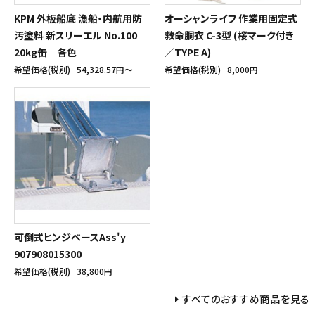
KPM 外板船底 漁船・内航用防
オーシャンライフ 作業用固定式
汚塗料 新スリーエル No.100
救命胴衣 C-3型 (桜マーク付き
20kg缶 各色
／TYPE A)
希望価格(税別)
54,328.57円〜
希望価格(税別)
8,000円
可倒式ヒンジベースAss'y
907908015300
希望価格(税別)
38,800円
すべてのおすすめ商品を見る