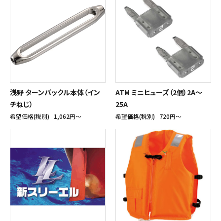
浅野 ターンバックル本体（イン
ATM ミニヒューズ（2個）2A～
チねじ）
25A
希望価格(税別)
1,062円〜
希望価格(税別)
720円〜