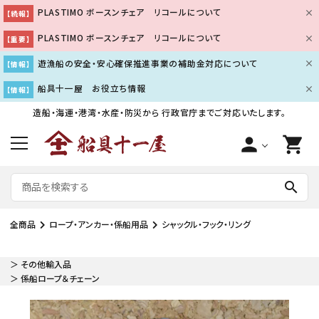
PLASTIMO ボースンチェア リコールについて
【続報】
PLASTIMO ボースンチェア リコールについて
【重要】
遊漁船の安全・安心確保推進事業の補助金対応について
【情報】
船具十一屋 お役立ち情報
【情報】
造船・海運・港湾・水産・防災から
行政官庁までご対応いたします。
person
shopping_cart
search
全商品
ロープ・アンカー・係船用品
シャックル・フック・リング
＞ その他輸入品
＞ 係船ロープ＆チェーン