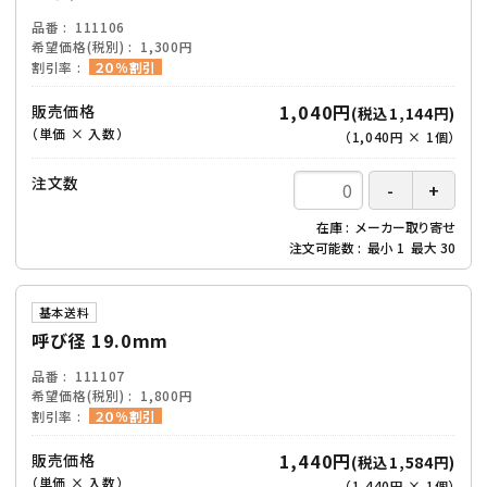
品番
111106
希望価格(税別)
1,300円
割引率
２０％割引
1,040円
販売価格
(税込1,144円)
（単価 × 入数）
（
1,040円
×
1
個
）
注文数
在庫
メーカー取り寄せ
注文可能数
最小
1
最大
30
基本送料
呼び径 19.0mm
品番
111107
希望価格(税別)
1,800円
割引率
２０％割引
1,440円
販売価格
(税込1,584円)
（単価 × 入数）
（
1,440円
×
1
個
）