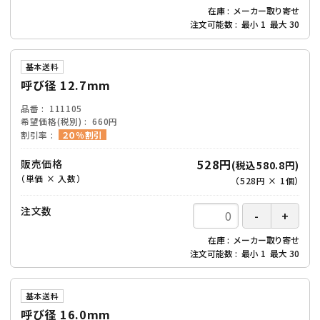
在庫
メーカー取り寄せ
注文可能数
最小
1
最大
30
基本送料
呼び径 12.7mm
品番
111105
希望価格(税別)
660円
割引率
２０％割引
528円
販売価格
(税込580.8円)
（単価 × 入数）
（
528円
×
1
個
）
注文数
在庫
メーカー取り寄せ
注文可能数
最小
1
最大
30
基本送料
呼び径 16.0mm