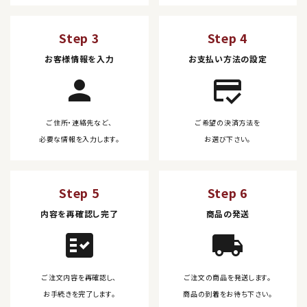
Step 3
Step 4
お客様情報を入力
お支払い方法の設定
person
credit_score
ご住所・連絡先など、
ご希望の決済方法を
必要な情報を入力します。
お選び下さい。
Step 5
Step 6
内容を再確認し完了
商品の発送
fact_check
local_shipping
ご注文内容を再確認し、
ご注文の商品を発送します。
お手続きを完了します。
商品の到着をお待ち下さい。