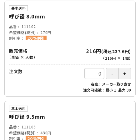
基本送料
呼び径 8.0mm
品番
111102
希望価格(税別)
270円
割引率
２０％割引
216円
販売価格
(税込237.6円)
（単価 × 入数）
（
216円
×
1
個
）
注文数
在庫
メーカー取り寄せ
注文可能数
最小
1
最大
30
基本送料
呼び径 9.5mm
品番
111103
希望価格(税別)
430円
割引率
２０％割引