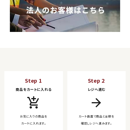
Step 1
Step 2
商品をカートに入れる
レジへ進む
add_shopping_cart
arrow_forward
お気に入りの商品を
カート画面で商品と金額を
カートに入れます。
確認しレジへ進みます。