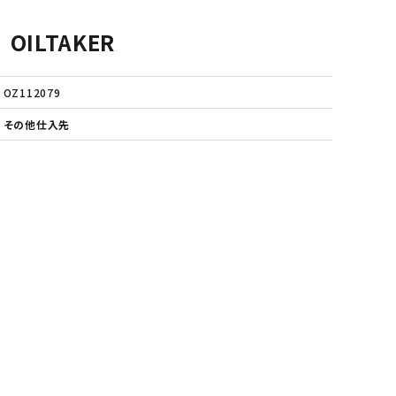
ILTAKER
・補修材
艇体塗料・船底塗料
株式会社テザック
OZ112079
マリンスポーツ・マリンギア
株式会社ノボル電機製作所
その他仕入先
船具十一屋
メーカー一覧