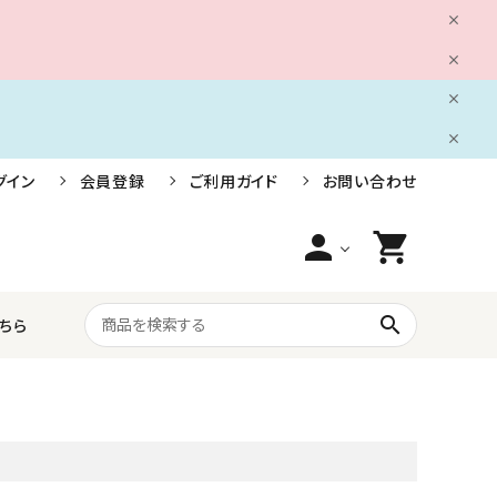
グイン
会員登録
ご利用ガイド
お問い合わせ
person
shopping_cart
search
ちら
船舶用電装品
株式会社小糸製作所
ライフジャケット・救命胴衣・安全用品
三信船舶電具株式会社