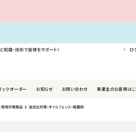
と知識・技術で皆様をサポート！
ロ
イックオーダー
お知らせ
お問い合わせ
事業主のお客様はこ
・環境対策商品
油流出対策・オイルフェンス・吸着剤
F・AIS・信号器
業株式会社
航海用具・用品
関西ペイントマリン株式会社
外装品
社光電製作所
ロープ・アンカー・係船用品
国際化工株式会社