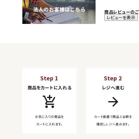
商品レビューのご
レビューを表示
Step 1
Step 2
商品をカートに入れる
レジへ進む
add_shopping_cart
arrow_forward
お気に入りの商品を
カート画面で商品と金額を
カートに入れます。
確認しレジへ進みます。