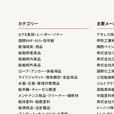
カテゴリー
主要メー
ＧＰＳ魚探・レーダー・ソナー
アキレス
国際VHF・AIS・信号器
伊吹工業
航海用具・用品
関西ペイ
船舶用電装品
株式会社
船舶用内装品
株式会社
船舶用外装品
株式会社
ロープ・アンカー・係船用品
国際化工
ライフジャケット・救命胴衣・安全用品
三信船舶
水害・災害・環境対策商品
ジョイクラ
船外機・ディーゼル関連
高階救命
メンテナンス用品・クリーナー・補修材
中国塗料
艇体塗料・船底塗料
株式会社
船検用品・法定備品
トーハツ
ゴムボート・水上バイク・小型船
トレルボル