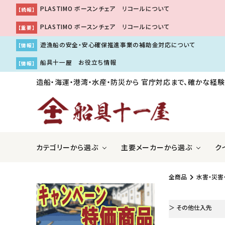
PLASTIMO ボースンチェア リコールについて
【続報】
PLASTIMO ボースンチェア リコールについて
【重要】
遊漁船の安全・安心確保推進事業の補助金対応について
【情報】
船具十一屋 お役立ち情報
【情報】
造船・海運・港湾・水産・防災から
官庁対応まで、確かな経験
カテゴリーから選ぶ
主要メーカーから選ぶ
ク
全商品
水害・災害
ＧＰＳ魚探・レーダー・ソナー
アキレス株式会社
国際VH
伊吹工
＞ その他仕入先
船舶用内装品
株式会社工進
船舶用
株式会