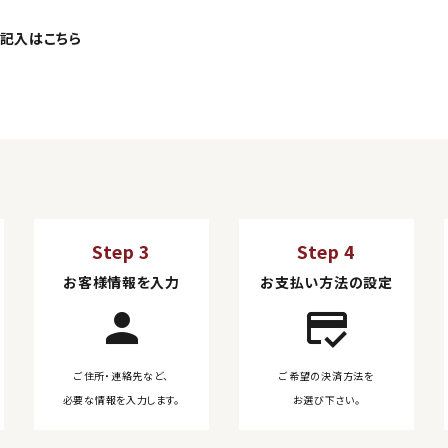
記入はこちら
Step 3
Step 4
お客様情報を入力
お支払い方法の設定
person
credit_score
ご住所・連絡先など、
ご希望の決済方法を
必要な情報を入力します。
お選び下さい。