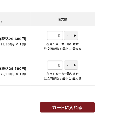
注文数
）
円
(税込20,680円)
在庫
メーカー取り寄せ
（
18,800円
×
1
個
）
注文可能数
最小
1
最大
5
円
(税込29,590円)
在庫
メーカー取り寄せ
（
26,900円
×
1
個
）
注文可能数
最小
1
最大
5
。
カートに入れる