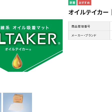
オイルテイカー｜O
・ディーゼル関連
命器具株式会社
メンテナンス用品・クリーナー
中国塗料株式会社
商品管理番号
ート・水上バイク・小型船
ボルグ
マリンインテリア・アクセサリ
日本救命器具株式会社
メーカー・ブランド
カタログ
クノ株式会社
アウトレット
ヤマハ発動機 マリン