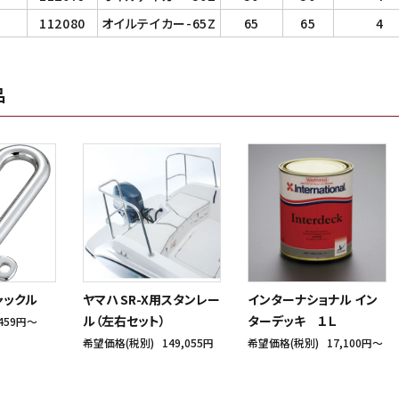
112080
オイルテイカー-65Z
65
65
4
品
ャックル
ヤマハ SR-X用スタンレー
インターナショナル イン
ル（左右セット）
ターデッキ １Ｌ
459円〜
希望価格(税別)
149,055円
希望価格(税別)
17,100円〜