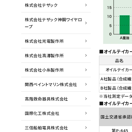
株式会社テザック
株式会社テザック神鋼ワイヤロ
ープ
株式会社光電製作所
■オイルテイカ
株式会社高澤製作所
品名
オイルテイカ
株式会社小糸製作所
A社製品（合成繊
関西ペイントマリン株式会社
B社製品（合成繊
※当社測定データ
高階救命器具株式会社
■オイルテイカ
国際化工株式会社
国土交通省承認
三信船舶電具株式会社
第P-645