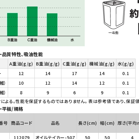
ー品質特性、吸油性能
A重油(g/g)
B重油(g/g)
C重油(g/g)
機械油(g/g)
水(g/g)
ー
12
14
17
14
0.1
維）
10
12
14
12
0.1
維）
8
9
6
9
0.1
による。性能を保証するものではありません。 表は参考値であり、保証値
ー平板/規格
番号
商品コード
品名
長さ(cm)
幅(cm)
厚さ(平均
112079
オイルテイカー-50Z
50
50
4