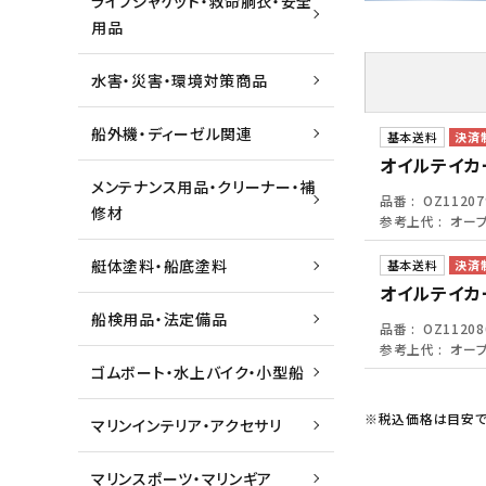
ライフジャケット・救命胴衣・安全
用品
水害・災害・環境対策商品
船外機・ディーゼル関連
基本送料
オイルテイカー
メンテナンス用品・クリーナー・補
品番
OZ11207
修材
参考上代
オー
艇体塗料・船底塗料
基本送料
オイルテイカー
船検用品・法定備品
品番
OZ11208
参考上代
オー
ゴムボート・水上バイク・小型船
※税込価格は目安で
マリンインテリア・アクセサリ
マリンスポーツ・マリンギア