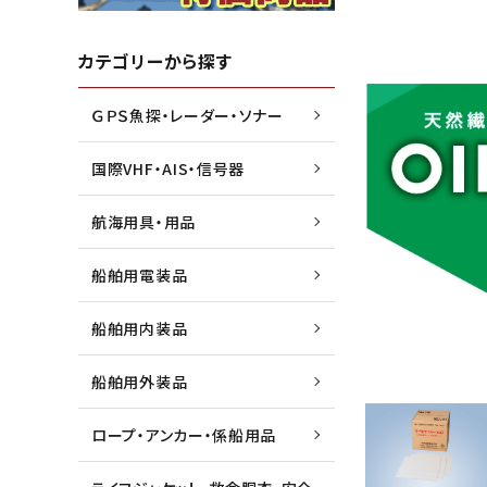
水害・災害・環境対策商品
ジョイクラフト株式会社
船外機
高階救
カテゴリーから探す
ＧＰＳ魚探・レーダー・ソナー
船検用品・法定備品
トーハツ株式会社
ゴムボ
トレル
国際VHF・AIS・信号器
漁業用資材
本多電子株式会社
マリン
未来テ
航海用具・用品
船舶用電装品
船舶用内装品
船舶用外装品
ロープ・アンカー・係船用品