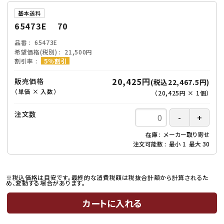
基本送料
65473E 70
品番
65473E
希望価格(税別)
21,500円
割引率
５％割引
20,425円
販売価格
(税込22,467.5円)
（単価 × 入数）
（
20,425円
×
1
個
）
注文数
在庫
メーカー取り寄せ
注文可能数
最小
1
最大
30
※税込価格は目安です。最終的な消費税額は税抜合計額から計算されるた
め、変動する場合があります。
カートに入れる