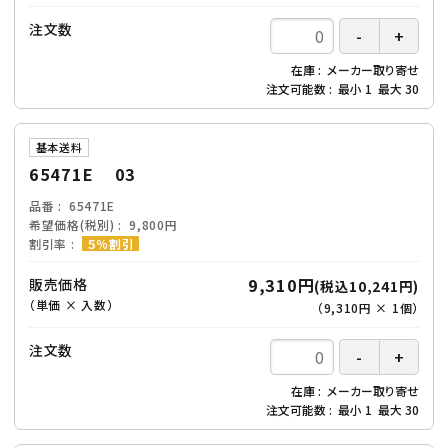
注文数
在庫
メーカー取り寄せ
注文可能数
最小
1
最大
30
基本送料
65471E 03
品番
65471E
希望価格(税別)
9,800円
割引率
５％割引
9,310円
販売価格
(税込10,241円)
（単価 × 入数）
（
9,310円
×
1
個
）
注文数
在庫
メーカー取り寄せ
注文可能数
最小
1
最大
30