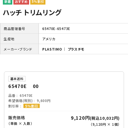
5%割引
ハッチ トリムリング
商品管理番号
65470E-65473E
生産地
アメリカ
メーカー・ブランド
PLASTIMO ｜ プラスチモ
基本送料
65470E 00
品番
65470E
希望価格(税別)
9,600円
割引率
５％割引
9,120円
販売価格
(税込10,032円)
（単価 × 入数）
（
9,120円
×
1
個
）