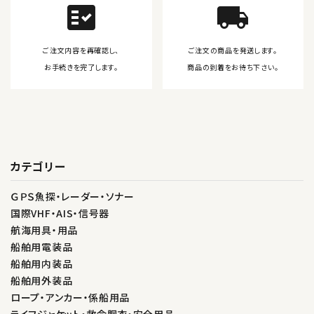
fact_check
local_shipping
ご注文内容を再確認し、
ご注文の商品を発送します。
お手続きを完了します。
商品の到着をお待ち下さい。
カテゴリー
ＧＰＳ魚探・レーダー・ソナー
国際VHF・AIS・信号器
航海用具・用品
船舶用電装品
船舶用内装品
船舶用外装品
ロープ・アンカー・係船用品
ライフジャケット・救命胴衣・安全用品