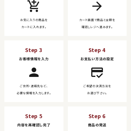
add_shopping_cart
arrow_forward
お気に入りの商品を
カート画面で商品と金額を
カートに入れます。
確認しレジへ進みます。
Step 3
Step 4
お客様情報を入力
お支払い方法の設定
person
credit_score
ご住所・連絡先など、
ご希望の決済方法を
必要な情報を入力します。
お選び下さい。
Step 5
Step 6
内容を再確認し完了
商品の発送