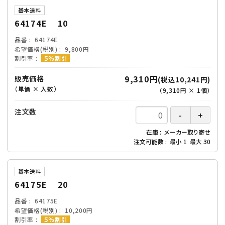
基本送料
64174E 10
品番
64174E
希望価格(税別)
9,800円
割引率
５％割引
9,310円
販売価格
(税込10,241円)
（単価 × 入数）
（
9,310円
×
1
個
）
注文数
在庫
メーカー取り寄せ
注文可能数
最小
1
最大
30
基本送料
64175E 20
品番
64175E
希望価格(税別)
10,200円
割引率
５％割引